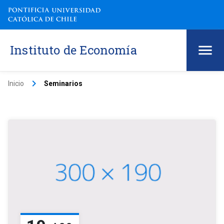
Instituto de Economía
keyboard_arrow_right
Inicio
Seminarios