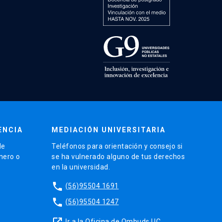
ENCIA
MEDIACIÓN UNIVERSITARIA
de
Teléfonos para orientación y consejo si
énero o
se ha vulnerado alguno de tus derechos
en la universidad.
phone
(56)95504 1691
phone
(56)95504 1247
launch
Ir a la Oficina de Ombuds UC