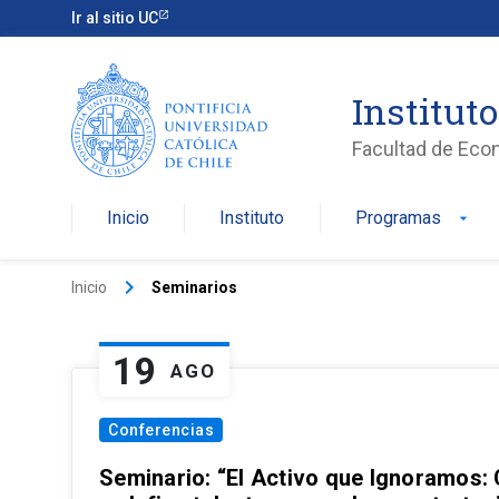
Ir al sitio UC
Institut
Facultad de Eco
Inicio
Instituto
Programas
arrow_drop_down
keyboard_arrow_right
Inicio
Seminarios
19
AGO
Conferencias
Seminario: “El Activo que Ignoramos: