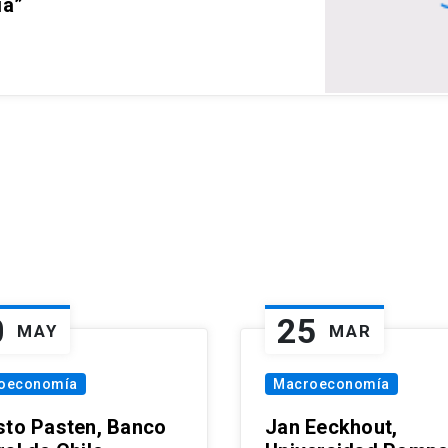
ia”
0
25
MAY
MAR
oeconomía
Macroeconomía
sto Pasten, Banco
Jan Eeckhout,