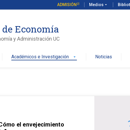
ADMISIÓN
Medios
arrow_drop_down
Biblio
o de Economía
nomía y Administración UC
Académicos e Investigación
Noticias
arrow_drop_down
 Cómo el envejecimiento