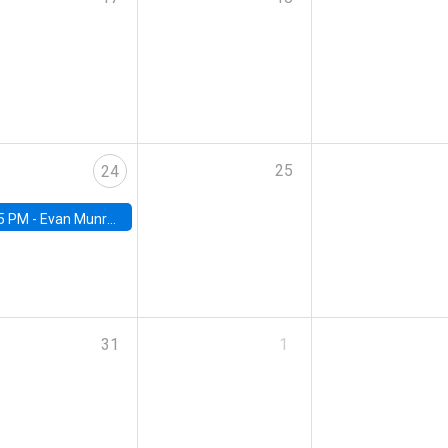
25
24
5 PM -
Evan Munro, Neyman Visiting Assistant Professor in the Department of Statistics at UC Berkeley
31
1