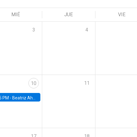
MIÉ
JUE
VIE
3
4
11
10
5 PM -
Beatriz Ahumada, PhD candidate, Universidad de Pittsburgh
17
18