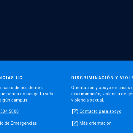
NCIAS UC
DISCRIMINACIÓN Y VIOL
n caso de accidente o
Orientación y apoyo en casos 
que ponga en riesgo tu vida
discriminación, violencia de g
 algún campus.
violencia sexual.
launch
5504 5000
Contacto para apoyo
launch
sitio de Emergencias
Más orientación