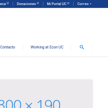
teca
Donaciones
Mi Portal UC
Correo
arrow_drop_down
search
Contacto
Working at Econ UC