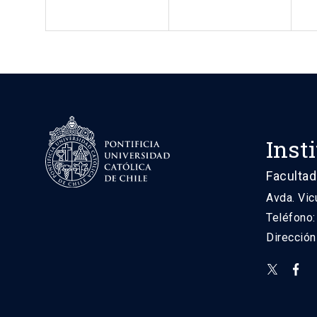
Inst
Facultad
Avda. Vic
Teléfono
Direcció