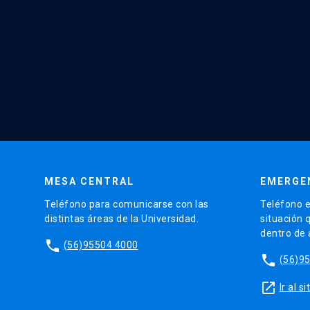
MESA CENTRAL
EMERGE
Teléfono para comunicarse con las
Teléfono e
distintas áreas de la Universidad.
situación 
dentro de
phone
(56)95504 4000
phone
(56)9
launch
Ir al 