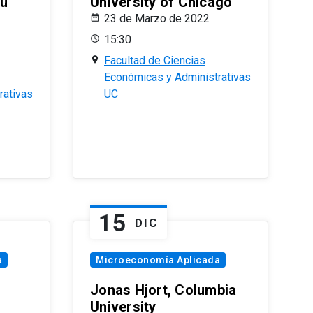
eu
University of Chicago
23 de Marzo de 2022
15:30
Facultad de Ciencias
Económicas y Administrativas
rativas
UC
15
DIC
a
Microeconomía Aplicada
Jonas Hjort, Columbia
University