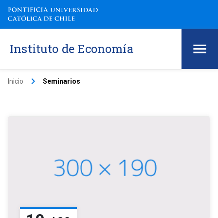
Instituto de Economía
keyboard_arrow_right
Inicio
Seminarios