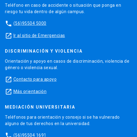
Teléfono en caso de accidente o situación que ponga en
riesgo tu vida dentro de algún campus.
phone
(56)95504 5000
launch
Ir al sitio de Emergencias
DISCRIMINACIÓN Y VIOLENCIA
Orientación y apoyo en casos de discriminación, violencia de
género o violencia sexual.
launch
Contacto para apoyo
launch
Más orientación
MEDIACIÓN UNIVERSITARIA
Teléfonos para orientación y consejo si se ha vulnerado
alguno de tus derechos en la universidad.
phone
(56)95504 1691