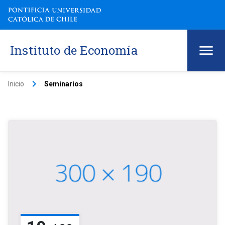
Instituto de Economía
keyboard_arrow_right
Inicio
Seminarios