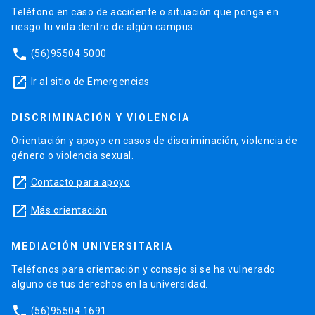
Teléfono en caso de accidente o situación que ponga en
riesgo tu vida dentro de algún campus.
phone
(56)95504 5000
launch
Ir al sitio de Emergencias
DISCRIMINACIÓN Y VIOLENCIA
Orientación y apoyo en casos de discriminación, violencia de
género o violencia sexual.
launch
Contacto para apoyo
launch
Más orientación
MEDIACIÓN UNIVERSITARIA
Teléfonos para orientación y consejo si se ha vulnerado
alguno de tus derechos en la universidad.
phone
(56)95504 1691