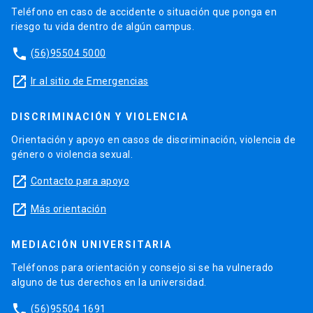
Teléfono en caso de accidente o situación que ponga en
riesgo tu vida dentro de algún campus.
phone
(56)95504 5000
launch
Ir al sitio de Emergencias
DISCRIMINACIÓN Y VIOLENCIA
Orientación y apoyo en casos de discriminación, violencia de
género o violencia sexual.
launch
Contacto para apoyo
launch
Más orientación
MEDIACIÓN UNIVERSITARIA
Teléfonos para orientación y consejo si se ha vulnerado
alguno de tus derechos en la universidad.
phone
(56)95504 1691