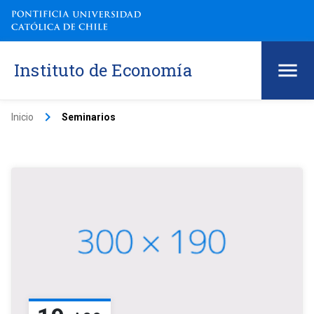
Instituto de Economía
keyboard_arrow_right
Inicio
Seminarios