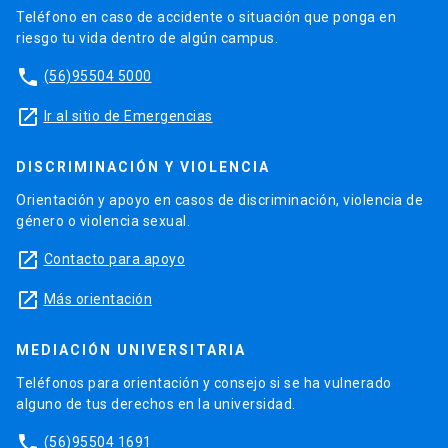
Teléfono en caso de accidente o situación que ponga en
riesgo tu vida dentro de algún campus.
phone
(56)95504 5000
launch
Ir al sitio de Emergencias
DISCRIMINACIÓN Y VIOLENCIA
Orientación y apoyo en casos de discriminación, violencia de
género o violencia sexual.
launch
Contacto para apoyo
launch
Más orientación
MEDIACIÓN UNIVERSITARIA
Teléfonos para orientación y consejo si se ha vulnerado
alguno de tus derechos en la universidad.
phone
(56)95504 1691