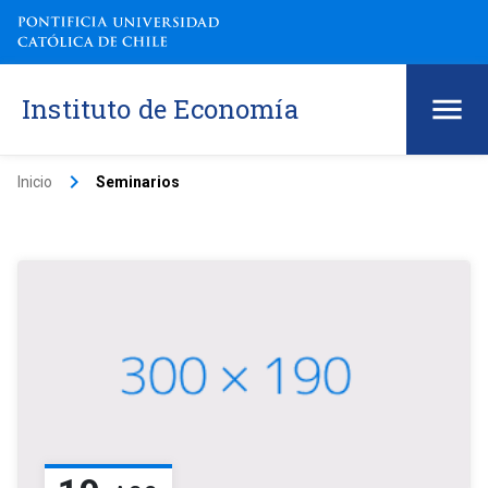
Instituto de Economía
keyboard_arrow_right
Inicio
Seminarios