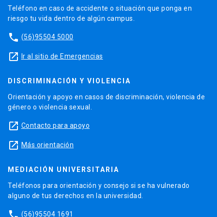
Teléfono en caso de accidente o situación que ponga en
riesgo tu vida dentro de algún campus.
phone
(56)95504 5000
launch
Ir al sitio de Emergencias
DISCRIMINACIÓN Y VIOLENCIA
Orientación y apoyo en casos de discriminación, violencia de
género o violencia sexual.
launch
Contacto para apoyo
launch
Más orientación
MEDIACIÓN UNIVERSITARIA
Teléfonos para orientación y consejo si se ha vulnerado
alguno de tus derechos en la universidad.
phone
(56)95504 1691