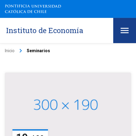
Instituto de Economía
keyboard_arrow_right
Inicio
Seminarios