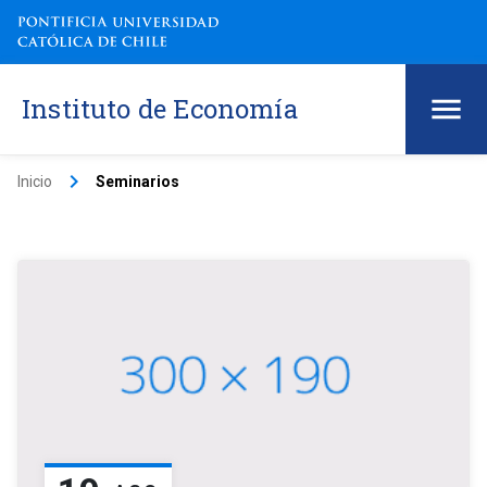
Instituto de Economía
keyboard_arrow_right
Inicio
Seminarios