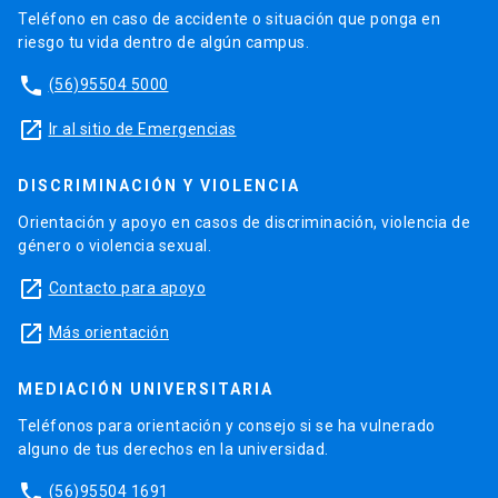
Teléfono en caso de accidente o situación que ponga en
riesgo tu vida dentro de algún campus.
phone
(56)95504 5000
launch
Ir al sitio de Emergencias
DISCRIMINACIÓN Y VIOLENCIA
Orientación y apoyo en casos de discriminación, violencia de
género o violencia sexual.
launch
Contacto para apoyo
launch
Más orientación
MEDIACIÓN UNIVERSITARIA
Teléfonos para orientación y consejo si se ha vulnerado
alguno de tus derechos en la universidad.
phone
(56)95504 1691