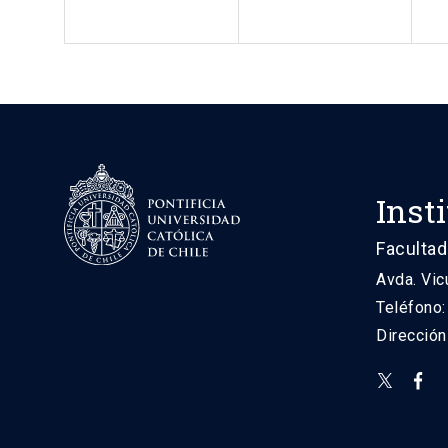
Inst
Facultad
Avda. Vic
Teléfono
Direcció