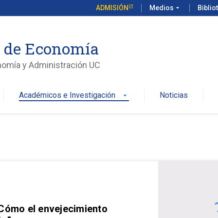
ADMISIÓN
Medios
arrow_drop_down
Biblio
o de Economía
nomía y Administración UC
Académicos e Investigación
Noticias
arrow_drop_down
 Cómo el envejecimiento