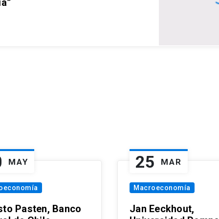
ia”
0
25
MAY
MAR
oeconomía
Macroeconomía
sto Pasten, Banco
Jan Eeckhout,