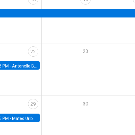
23
22
5 PM -
Antonella Bancalari, Institute for Fiscal Studies (IFS) and Research Associate at University College London (UCL)
30
29
5 PM -
Mateo Uribe-Castro, Universidad de los Andes (Colombia)