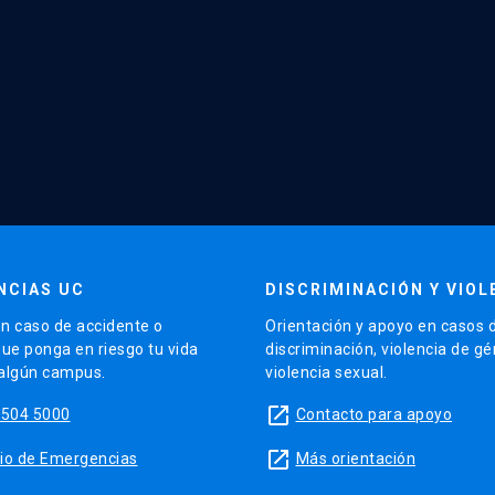
NCIAS UC
DISCRIMINACIÓN Y VIOL
n caso de accidente o
Orientación y apoyo en casos 
que ponga en riesgo tu vida
discriminación, violencia de g
 algún campus.
violencia sexual.
launch
5504 5000
Contacto para apoyo
launch
sitio de Emergencias
Más orientación