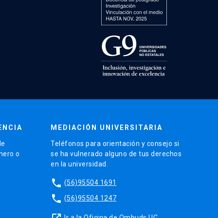
ENCIA
MEDIACIÓN UNIVERSITARIA
de
Teléfonos para orientación y consejo si
énero o
se ha vulnerado alguno de tus derechos
en la universidad.
phone
(56)95504 1691
phone
(56)95504 1247
launch
Ir a la Oficina de Ombuds UC