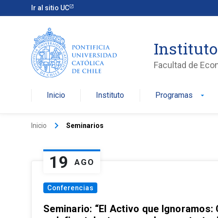
Ir al sitio UC
Institut
Facultad de Eco
Inicio
Instituto
Programas
arrow_drop_down
keyboard_arrow_right
Inicio
Seminarios
19
AGO
Conferencias
Seminario: “El Activo que Ignoramos: