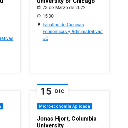
eu
University of Chicago
23 de Marzo de 2022
15:30
Facultad de Ciencias
Económicas y Administrativas
rativas
UC
15
DIC
a
Microeconomía Aplicada
Jonas Hjort, Columbia
University