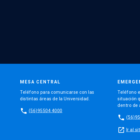
MESA CENTRAL
EMERGE
Teléfono para comunicarse con las
Teléfono e
distintas áreas de la Universidad.
situación 
dentro de
phone
(56)95504 4000
phone
(56)9
launch
Ir al 