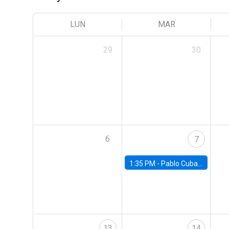
LUN
MAR
29
30
6
7
1:35 PM -
Pablo Cuba, FED Board
13
14