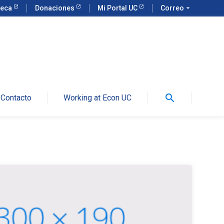
teca
Donaciones
Mi Portal UC
Correo
arrow_drop_down
search
Contacto
Working at Econ UC