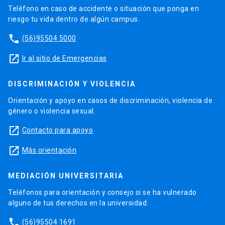
Teléfono en caso de accidente o situación que ponga en
riesgo tu vida dentro de algún campus.
phone
(56)95504 5000
launch
Ir al sitio de Emergencias
DISCRIMINACIÓN Y VIOLENCIA
Orientación y apoyo en casos de discriminación, violencia de
género o violencia sexual.
launch
Contacto para apoyo
launch
Más orientación
MEDIACIÓN UNIVERSITARIA
Teléfonos para orientación y consejo si se ha vulnerado
alguno de tus derechos en la universidad.
phone
(56)95504 1691