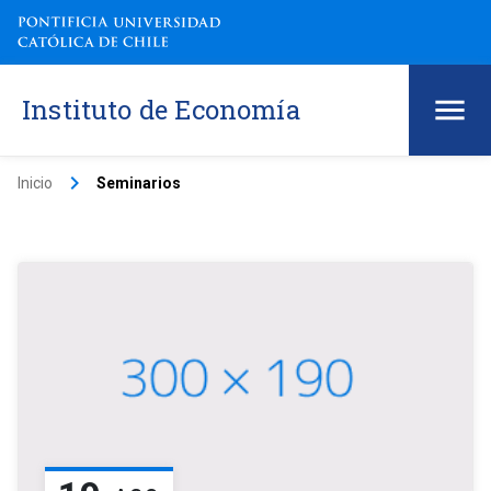
Instituto de Economía
keyboard_arrow_right
Inicio
Seminarios