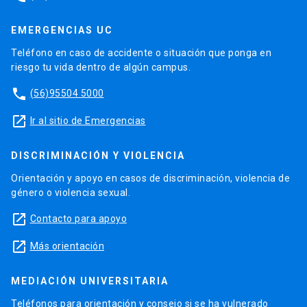
EMERGENCIAS UC
Teléfono en caso de accidente o situación que ponga en
riesgo tu vida dentro de algún campus.
phone
(56)95504 5000
launch
Ir al sitio de Emergencias
DISCRIMINACIÓN Y VIOLENCIA
Orientación y apoyo en casos de discriminación, violencia de
género o violencia sexual.
launch
Contacto para apoyo
launch
Más orientación
MEDIACIÓN UNIVERSITARIA
Teléfonos para orientación y consejo si se ha vulnerado