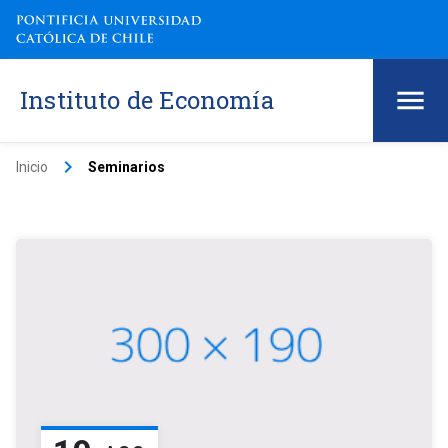
Instituto de Economía
keyboard_arrow_right
Inicio
Seminarios