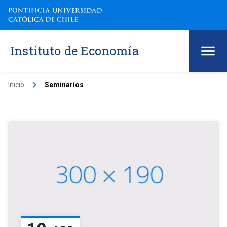
Instituto de Economía
keyboard_arrow_right
Inicio
Seminarios