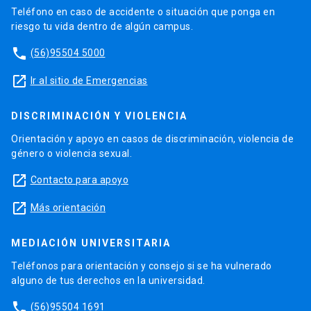
Teléfono en caso de accidente o situación que ponga en
riesgo tu vida dentro de algún campus.
phone
(56)95504 5000
launch
Ir al sitio de Emergencias
DISCRIMINACIÓN Y VIOLENCIA
Orientación y apoyo en casos de discriminación, violencia de
género o violencia sexual.
launch
Contacto para apoyo
launch
Más orientación
MEDIACIÓN UNIVERSITARIA
Teléfonos para orientación y consejo si se ha vulnerado
alguno de tus derechos en la universidad.
phone
(56)95504 1691