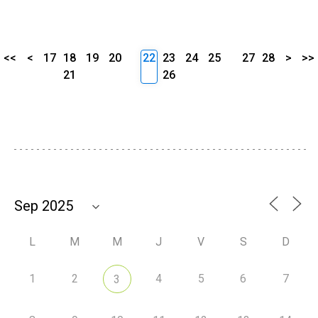
<<
<
17
18
19
20
22
23
24
25
27
28
>
>>
21
26
L
M
M
J
V
S
D
1
2
4
5
6
7
3