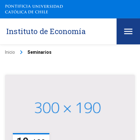
Instituto de Economía
keyboard_arrow_right
Inicio
Seminarios