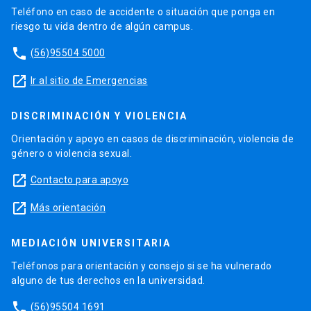
Teléfono en caso de accidente o situación que ponga en
riesgo tu vida dentro de algún campus.
phone
(56)95504 5000
launch
Ir al sitio de Emergencias
DISCRIMINACIÓN Y VIOLENCIA
Orientación y apoyo en casos de discriminación, violencia de
género o violencia sexual.
launch
Contacto para apoyo
launch
Más orientación
MEDIACIÓN UNIVERSITARIA
Teléfonos para orientación y consejo si se ha vulnerado
alguno de tus derechos en la universidad.
phone
(56)95504 1691