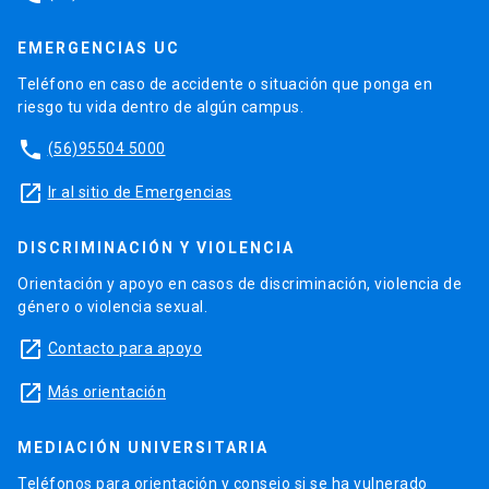
EMERGENCIAS UC
Teléfono en caso de accidente o situación que ponga en
riesgo tu vida dentro de algún campus.
phone
(56)95504 5000
launch
Ir al sitio de Emergencias
DISCRIMINACIÓN Y VIOLENCIA
Orientación y apoyo en casos de discriminación, violencia de
género o violencia sexual.
launch
Contacto para apoyo
launch
Más orientación
MEDIACIÓN UNIVERSITARIA
Teléfonos para orientación y consejo si se ha vulnerado