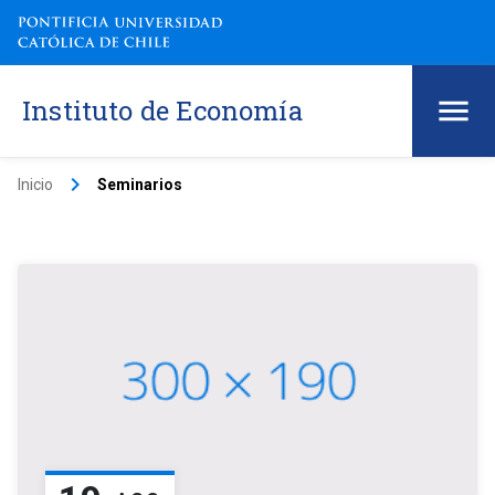
Instituto de Economía
keyboard_arrow_right
Inicio
Seminarios