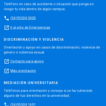
Teléfono en caso de accidente o situación que ponga en
riesgo tu vida dentro de algún campus.
phone
(56)95504 5000
launch
Ir al sitio de Emergencias
DISCRIMINACIÓN Y VIOLENCIA
Orientación y apoyo en casos de discriminación, violencia de
género o violencia sexual.
launch
Contacto para apoyo
launch
Más orientación
MEDIACIÓN UNIVERSITARIA
Teléfonos para orientación y consejo si se ha vulnerado
alguno de tus derechos en la universidad.
phone
(56)95504 1691