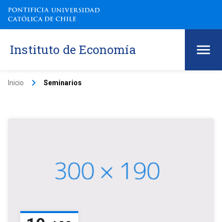
Instituto de Economía
keyboard_arrow_right
Inicio
Seminarios