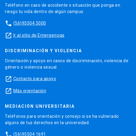
Teléfono en caso de accidente o situación que ponga en
riesgo tu vida dentro de algún campus.
phone
(56)95504 5000
launch
Ir al sitio de Emergencias
DISCRIMINACIÓN Y VIOLENCIA
Orientación y apoyo en casos de discriminación, violencia de
género o violencia sexual.
launch
Contacto para apoyo
launch
Más orientación
MEDIACIÓN UNIVERSITARIA
Teléfonos para orientación y consejo si se ha vulnerado
alguno de tus derechos en la universidad.
phone
(56)95504 1691