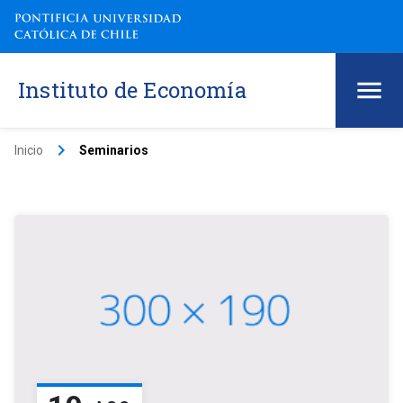
Instituto de Economía
keyboard_arrow_right
Inicio
Seminarios