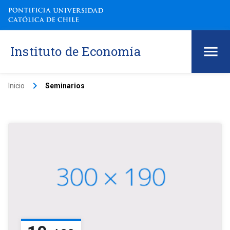
Instituto de Economía
keyboard_arrow_right
Inicio
Seminarios