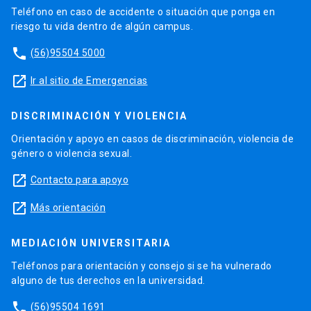
Teléfono en caso de accidente o situación que ponga en
riesgo tu vida dentro de algún campus.
phone
(56)95504 5000
launch
Ir al sitio de Emergencias
DISCRIMINACIÓN Y VIOLENCIA
Orientación y apoyo en casos de discriminación, violencia de
género o violencia sexual.
launch
Contacto para apoyo
launch
Más orientación
MEDIACIÓN UNIVERSITARIA
Teléfonos para orientación y consejo si se ha vulnerado
alguno de tus derechos en la universidad.
phone
(56)95504 1691