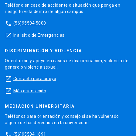
Teléfono en caso de accidente o situación que ponga en
riesgo tu vida dentro de algún campus.
phone
(56)95504 5000
launch
Ir al sitio de Emergencias
DISCRIMINACIÓN Y VIOLENCIA
Orientación y apoyo en casos de discriminación, violencia de
género o violencia sexual.
launch
Contacto para apoyo
launch
Más orientación
MEDIACIÓN UNIVERSITARIA
Teléfonos para orientación y consejo si se ha vulnerado
alguno de tus derechos en la universidad.
phone
(56)95504 1691