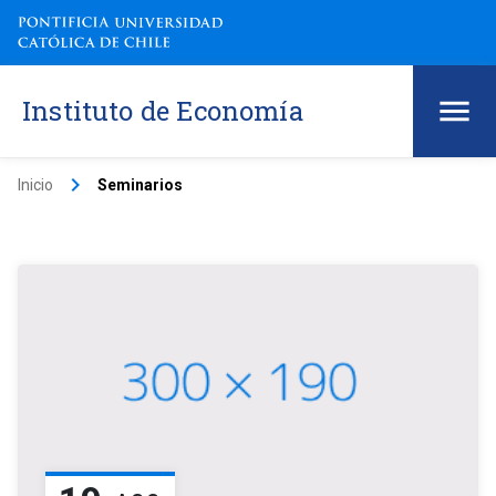
Instituto de Economía
keyboard_arrow_right
Inicio
Seminarios