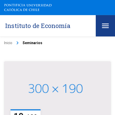
Instituto de Economía
keyboard_arrow_right
Inicio
Seminarios