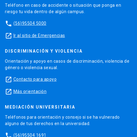
Teléfono en caso de accidente o situación que ponga en
riesgo tu vida dentro de algún campus.
phone
(56)95504 5000
launch
Ir al sitio de Emergencias
DISCRIMINACIÓN Y VIOLENCIA
Orientación y apoyo en casos de discriminación, violencia de
género o violencia sexual.
launch
Contacto para apoyo
launch
Más orientación
MEDIACIÓN UNIVERSITARIA
Teléfonos para orientación y consejo si se ha vulnerado
alguno de tus derechos en la universidad.
phone
(56)95504 1691