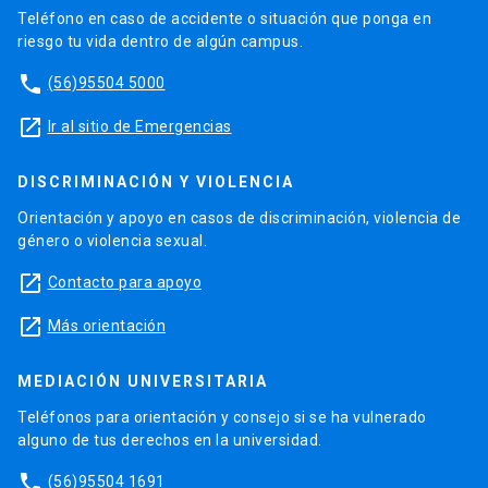
Teléfono en caso de accidente o situación que ponga en
riesgo tu vida dentro de algún campus.
phone
(56)95504 5000
launch
Ir al sitio de Emergencias
DISCRIMINACIÓN Y VIOLENCIA
Orientación y apoyo en casos de discriminación, violencia de
género o violencia sexual.
launch
Contacto para apoyo
launch
Más orientación
MEDIACIÓN UNIVERSITARIA
Teléfonos para orientación y consejo si se ha vulnerado
alguno de tus derechos en la universidad.
phone
(56)95504 1691