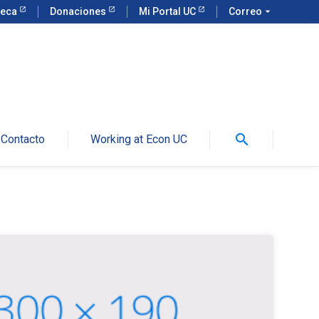
teca
Donaciones
Mi Portal UC
Correo
arrow_drop_down
search
Contacto
Working at Econ UC