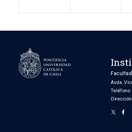
Inst
Facultad
Avda. Vic
Teléfono
Direcció