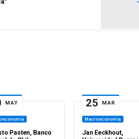
ia”
0
25
MAY
MAR
oeconomía
Macroeconomía
sto Pasten, Banco
Jan Eeckhout,