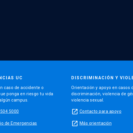
NCIAS UC
DISCRIMINACIÓN Y VIOL
n caso de accidente o
Orientación y apoyo en casos 
que ponga en riesgo tu vida
discriminación, violencia de g
 algún campus.
violencia sexual.
launch
5504 5000
Contacto para apoyo
launch
sitio de Emergencias
Más orientación