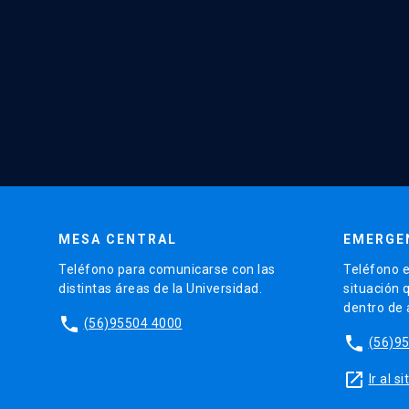
MESA CENTRAL
EMERGE
Teléfono para comunicarse con las
Teléfono e
distintas áreas de la Universidad.
situación 
dentro de
phone
(56)95504 4000
phone
(56)9
launch
Ir al 