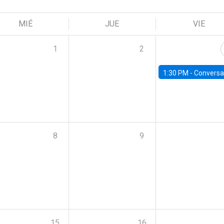
MIÉ
JUE
VIE
1
2
1:30 PM -
Conversatorio: “Escenario Macro y Presupue
8
9
15
16