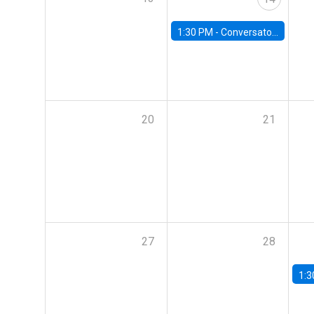
1:30 PM -
Conversatorio | Pobreza y entorno urbano: Perspectivas y propuestas desde la UC
20
21
27
28
1:3