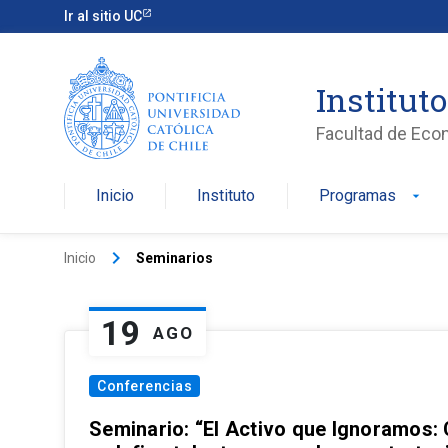
Ir al sitio UC
Institut
Facultad de Eco
Inicio
Instituto
Programas
arrow_drop_down
keyboard_arrow_right
Inicio
Seminarios
19
AGO
Conferencias
Seminario: “El Activo que Ignoramos: