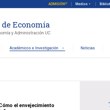
ADMISIÓN
Medios
arrow_drop_down
Biblio
o de Economía
nomía y Administración UC
Académicos e Investigación
Noticias
arrow_drop_down
 Cómo el envejecimiento