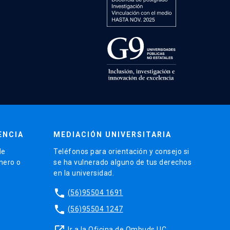
ENCIA
MEDIACIÓN UNIVERSITARIA
de
Teléfonos para orientación y consejo si
énero o
se ha vulnerado alguno de tus derechos
en la universidad.
phone
(56)95504 1691
phone
(56)95504 1247
launch
Ir a la Oficina de Ombuds UC