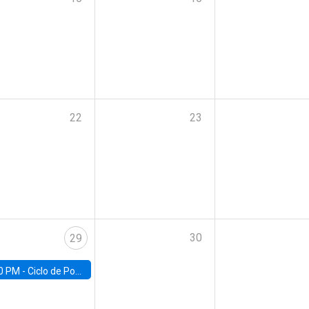
22
23
30
29
0 PM -
Ciclo de Pobreza UC | Pobreza y Empleo: Perspectivas y propuestas desde la UC