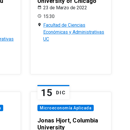
eu
University of Chicago
23 de Marzo de 2022
15:30
Facultad de Ciencias
Económicas y Administrativas
rativas
UC
15
DIC
a
Microeconomía Aplicada
Jonas Hjort, Columbia
University