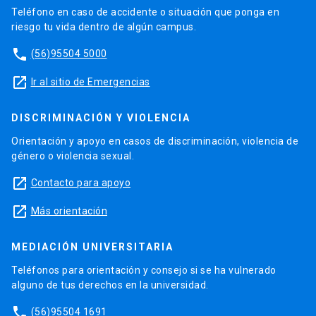
Teléfono en caso de accidente o situación que ponga en
riesgo tu vida dentro de algún campus.
phone
(56)95504 5000
launch
Ir al sitio de Emergencias
DISCRIMINACIÓN Y VIOLENCIA
Orientación y apoyo en casos de discriminación, violencia de
género o violencia sexual.
launch
Contacto para apoyo
launch
Más orientación
MEDIACIÓN UNIVERSITARIA
Teléfonos para orientación y consejo si se ha vulnerado
alguno de tus derechos en la universidad.
phone
(56)95504 1691