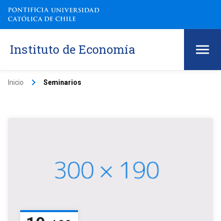
Instituto de Economía
keyboard_arrow_right
Inicio
Seminarios