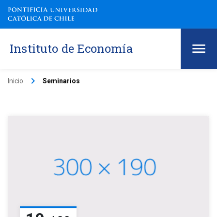
Instituto de Economía
keyboard_arrow_right
Inicio
Seminarios