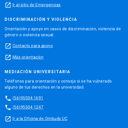
launch
Ir al sitio de Emergencias
DISCRIMINACIÓN Y VIOLENCIA
Orientación y apoyo en casos de discriminación, violencia de
género o violencia sexual.
launch
Contacto para apoyo
launch
Más orientación
MEDIACIÓN UNIVERSITARIA
Teléfonos para orientación y consejo si se ha vulnerado
alguno de tus derechos en la universidad.
phone
(56)95504 1691
phone
(56)95504 1247
launch
Ir a la Oficina de Ombuds UC