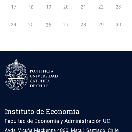
17
19
20
21
22
23
18
24
25
27
28
29
30
26
Instituto de Economía
Facultad de Economía y Administración UC
Avda. Vicuña Mackenna 4860, Macul. Santiago, Chile