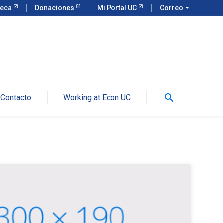
teca
Donaciones
Mi Portal UC
Correo
arrow_drop_down
search
Contacto
Working at Econ UC