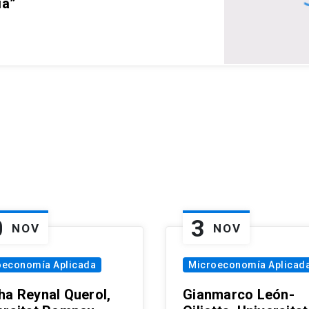
ia”
0
3
NOV
NOV
oeconomía Aplicada
Microeconomía Aplicad
ha Reynal Querol,
Gianmarco León-