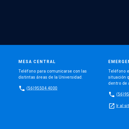
MESA CENTRAL
EMERGE
Teléfono para comunicarse con las
Teléfono e
distintas áreas de la Universidad.
situación 
dentro de
phone
(56)95504 4000
phone
(56)9
launch
Ir al 