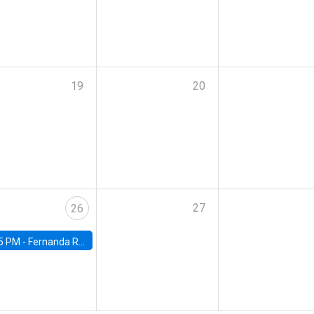
19
20
27
26
5 PM -
Fernanda Rojas Ampuero, University of Wisconsin-Madison