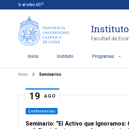
Ir al sitio UC
Institut
Facultad de Eco
Inicio
Instituto
Programas
arrow_drop_down
keyboard_arrow_right
Inicio
Seminarios
19
AGO
Conferencias
Seminario: “El Activo que Ignoramos: