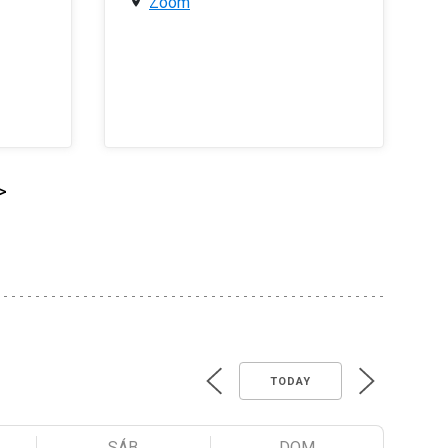
Zoom
>
TODAY
SÁB
DOM