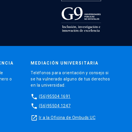
ENCIA
MEDIACIÓN UNIVERSITARIA
de
Teléfonos para orientación y consejo si
énero o
se ha vulnerado alguno de tus derechos
en la universidad.
phone
(56)95504 1691
phone
(56)95504 1247
launch
Ir a la Oficina de Ombuds UC