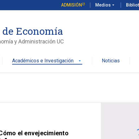
ADMISIÓN
Medios
arrow_drop_down
Biblio
o de Economía
nomía y Administración UC
Académicos e Investigación
Noticias
arrow_drop_down
 Cómo el envejecimiento