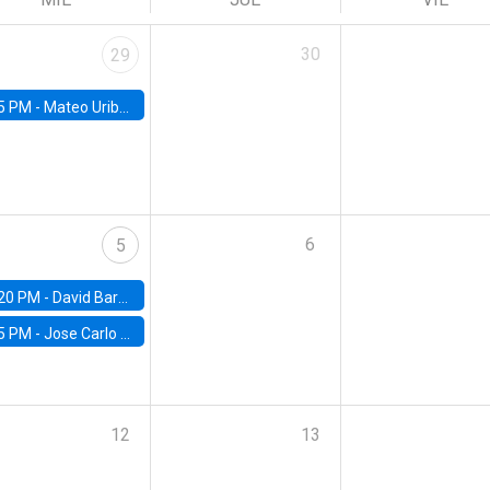
30
29
5 PM -
Mateo Uribe-Castro, Universidad de los Andes (Colombia)
6
5
20 PM -
David Bardey, Universidad de los Andes - CEDE
5 PM -
Jose Carlo Bermudez, UC (ME) & World Bank
12
13