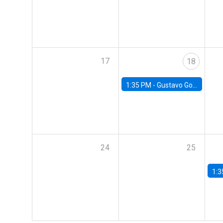
17
18
1:35 PM -
Gustavo González, Banco Central de Chile
24
25
1:3