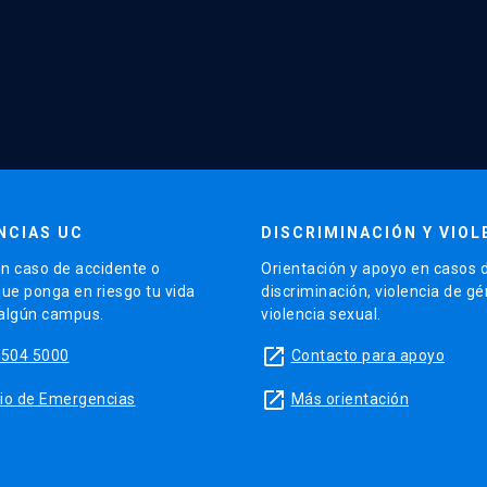
NCIAS UC
DISCRIMINACIÓN Y VIOL
n caso de accidente o
Orientación y apoyo en casos 
que ponga en riesgo tu vida
discriminación, violencia de g
 algún campus.
violencia sexual.
launch
5504 5000
Contacto para apoyo
launch
sitio de Emergencias
Más orientación