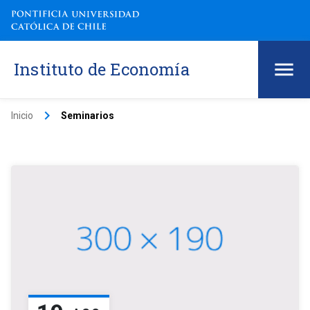
Instituto de Economía
keyboard_arrow_right
Inicio
Seminarios