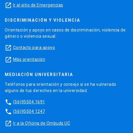
launch
Ir al sitio de Emergencias
DISCRIMINACIÓN Y VIOLENCIA
Orientación y apoyo en casos de discriminación, violencia de
género o violencia sexual.
launch
Contacto para apoyo
launch
Más orientación
MEDIACIÓN UNIVERSITARIA
Teléfonos para orientación y consejo si se ha vulnerado
alguno de tus derechos en la universidad.
phone
(56)95504 1691
phone
(56)95504 1247
launch
Ir a la Oficina de Ombuds UC