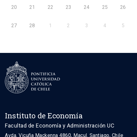
20
21
22
23
24
25
26
27
28
1
2
3
4
5
Instituto de Economía
Facultad de Economía y Administración UC
Avda. Vicuña Mackenna 4860, Macul. Santiago, Chile