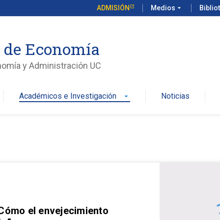
ADMISIÓN
Medios
arrow_drop_down
Biblio
o de Economía
nomía y Administración UC
Académicos e Investigación
Noticias
arrow_drop_down
 Cómo el envejecimiento