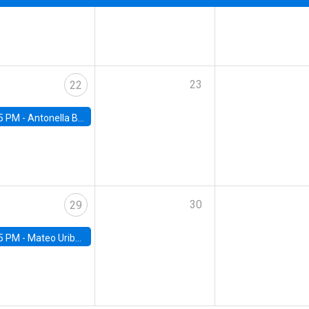
23
22
5 PM -
Antonella Bancalari, Institute for Fiscal Studies (IFS) and Research Associate at University College London (UCL)
30
29
5 PM -
Mateo Uribe-Castro, Universidad de los Andes (Colombia)