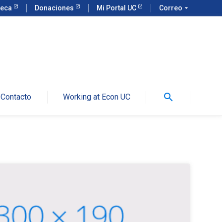
teca
Donaciones
Mi Portal UC
Correo
arrow_drop_down
search
Contacto
Working at Econ UC