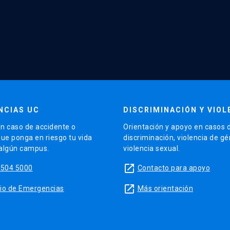
NCIAS UC
DISCRIMINACIÓN Y VIOL
n caso de accidente o
Orientación y apoyo en casos 
que ponga en riesgo tu vida
discriminación, violencia de g
 algún campus.
violencia sexual.
launch
5504 5000
Contacto para apoyo
launch
sitio de Emergencias
Más orientación