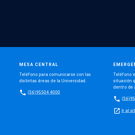
MESA CENTRAL
EMERGE
Teléfono para comunicarse con las
Teléfono e
distintas áreas de la Universidad.
situación 
dentro de
phone
(56)95504 4000
phone
(56)9
launch
Ir al 