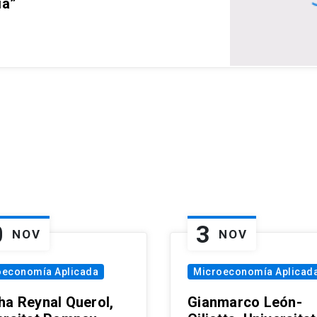
ia”
0
3
NOV
NOV
oeconomía Aplicada
Microeconomía Aplicad
ha Reynal Querol,
Gianmarco León-