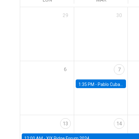
29
30
6
7
1:35 PM -
Pablo Cuba, FED Board
13
14
12:00 AM -
XIX Ridge Forum 2024