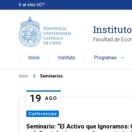
Ir al sitio UC
Institut
Facultad de Eco
Inicio
Instituto
Programas
arrow_drop_down
keyboard_arrow_right
Inicio
Seminarios
19
AGO
Conferencias
Seminario: “El Activo que Ignoramos: