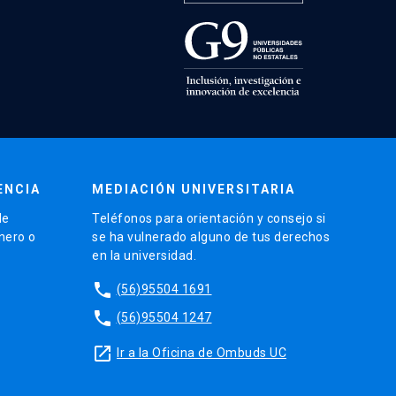
ENCIA
MEDIACIÓN UNIVERSITARIA
de
Teléfonos para orientación y consejo si
énero o
se ha vulnerado alguno de tus derechos
en la universidad.
phone
(56)95504 1691
phone
(56)95504 1247
launch
Ir a la Oficina de Ombuds UC