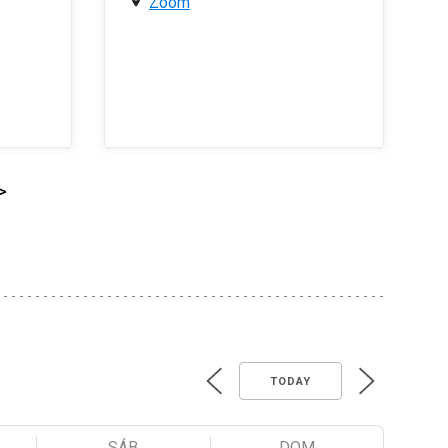
Zoom
>
TODAY
SÁB
DOM