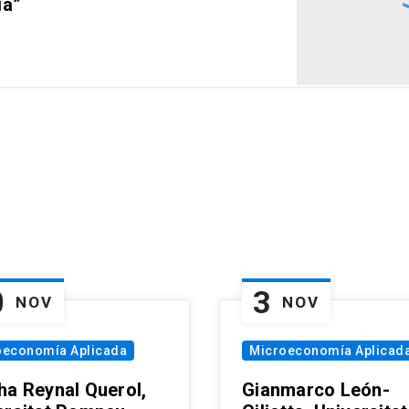
ia”
0
3
NOV
NOV
oeconomía Aplicada
Microeconomía Aplicad
ha Reynal Querol,
Gianmarco León-