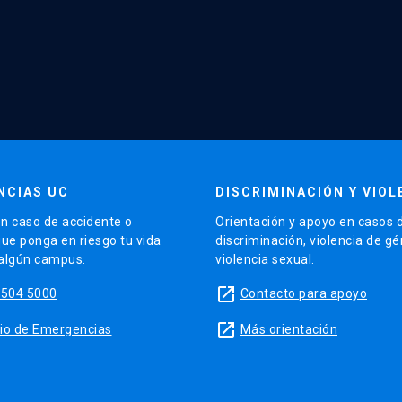
NCIAS UC
DISCRIMINACIÓN Y VIOL
n caso de accidente o
Orientación y apoyo en casos 
que ponga en riesgo tu vida
discriminación, violencia de g
 algún campus.
violencia sexual.
launch
5504 5000
Contacto para apoyo
launch
sitio de Emergencias
Más orientación