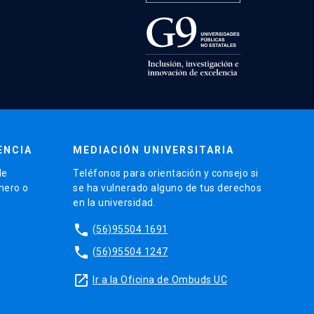
ENCIA
MEDIACIÓN UNIVERSITARIA
de
Teléfonos para orientación y consejo si
énero o
se ha vulnerado alguno de tus derechos
en la universidad.
phone
(56)95504 1691
phone
(56)95504 1247
launch
Ir a la Oficina de Ombuds UC