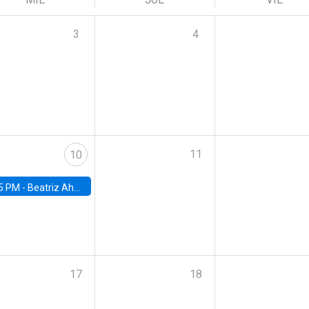
3
4
11
10
5 PM -
Beatriz Ahumada, PhD candidate, Universidad de Pittsburgh
17
18