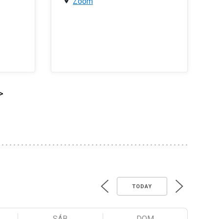
Zoom
>
TODAY
SÁB
DOM