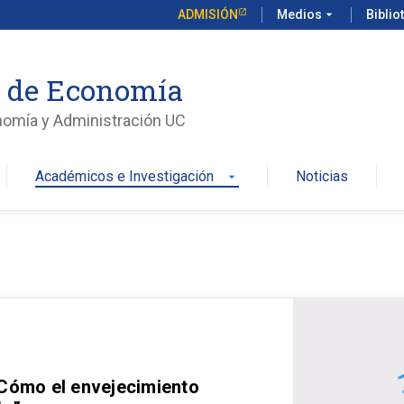
ADMISIÓN
Medios
arrow_drop_down
Biblio
o de Economía
nomía y Administración UC
Académicos e Investigación
Noticias
arrow_drop_down
 Cómo el envejecimiento