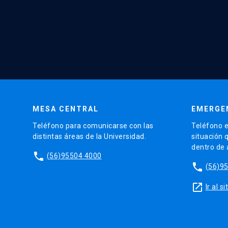
MESA CENTRAL
EMERGE
Teléfono para comunicarse con las
Teléfono e
distintas áreas de la Universidad.
situación 
dentro de
phone
(56)95504 4000
phone
(56)9
launch
Ir al 