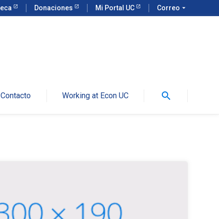
teca
Donaciones
Mi Portal UC
Correo
arrow_drop_down
search
Contacto
Working at Econ UC