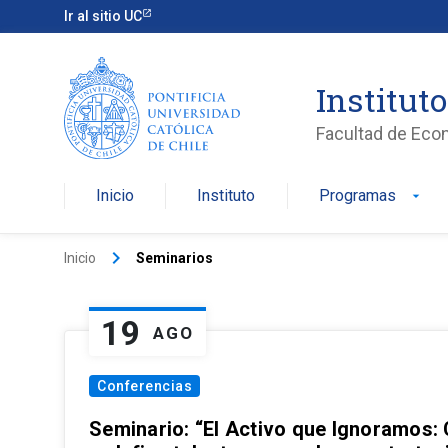
Ir al sitio UC
Institut
Facultad de Eco
Inicio
Instituto
Programas
arrow_drop_down
keyboard_arrow_right
Inicio
Seminarios
19
AGO
Conferencias
Seminario: “El Activo que Ignoramos: