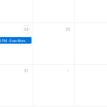
25
24
5 PM -
Evan Munro, Neyman Visiting Assistant Professor in the Department of Statistics at UC Berkeley
31
1