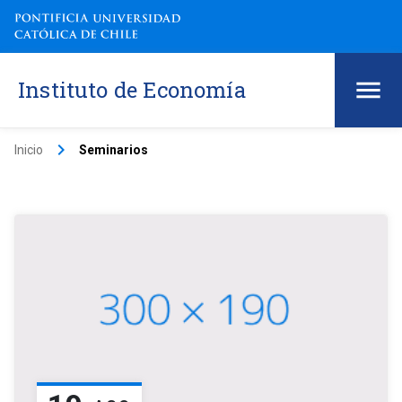
Instituto de Economía
keyboard_arrow_right
Inicio
Seminarios