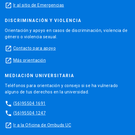
launch
Ir al sitio de Emergencias
DISCRIMINACIÓN Y VIOLENCIA
Orientación y apoyo en casos de discriminación, violencia de
género o violencia sexual.
launch
Contacto para apoyo
launch
Más orientación
MEDIACIÓN UNIVERSITARIA
Teléfonos para orientación y consejo si se ha vulnerado
alguno de tus derechos en la universidad.
phone
(56)95504 1691
phone
(56)95504 1247
launch
Ir a la Oficina de Ombuds UC