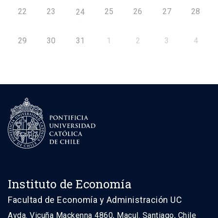
22
23
25
26
27
28
24
29
30
31
1
2
3
4
Instituto de Economía
Facultad de Economía y Administración UC
Avda. Vicuña Mackenna 4860, Macul. Santiago, Chile