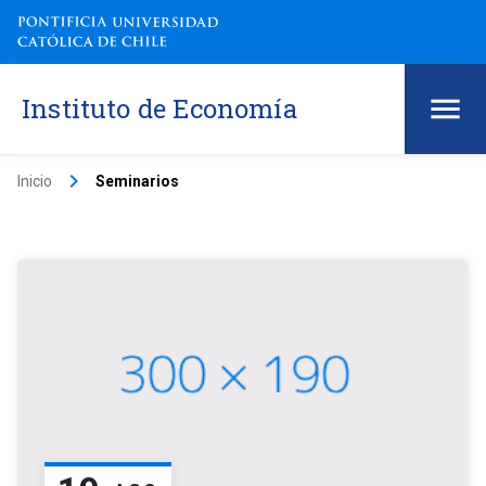
Instituto de Economía
keyboard_arrow_right
Inicio
Seminarios