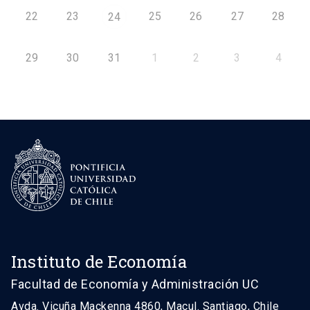
22
23
25
26
27
28
24
29
30
31
1
2
3
4
Instituto de Economía
Facultad de Economía y Administración UC
Avda. Vicuña Mackenna 4860, Macul. Santiago, Chile