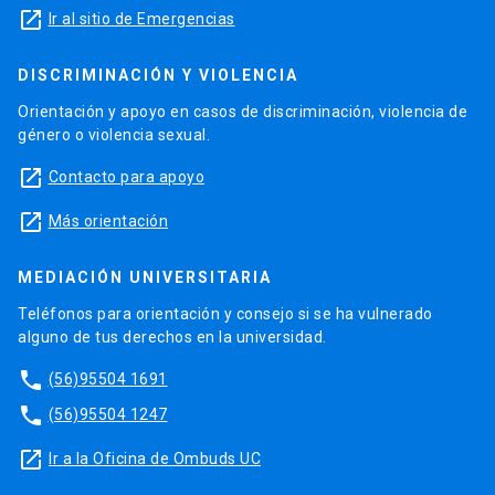
launch
Ir al sitio de Emergencias
DISCRIMINACIÓN Y VIOLENCIA
Orientación y apoyo en casos de discriminación, violencia de
género o violencia sexual.
launch
Contacto para apoyo
launch
Más orientación
MEDIACIÓN UNIVERSITARIA
Teléfonos para orientación y consejo si se ha vulnerado
alguno de tus derechos en la universidad.
phone
(56)95504 1691
phone
(56)95504 1247
launch
Ir a la Oficina de Ombuds UC