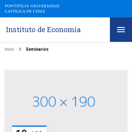
Instituto de Economía
keyboard_arrow_right
Inicio
Seminarios