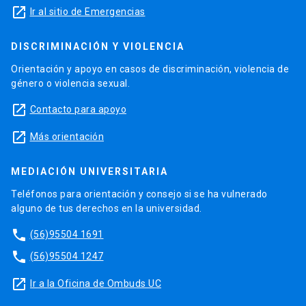
launch
Ir al sitio de Emergencias
DISCRIMINACIÓN Y VIOLENCIA
Orientación y apoyo en casos de discriminación, violencia de
género o violencia sexual.
launch
Contacto para apoyo
launch
Más orientación
MEDIACIÓN UNIVERSITARIA
Teléfonos para orientación y consejo si se ha vulnerado
alguno de tus derechos en la universidad.
phone
(56)95504 1691
phone
(56)95504 1247
launch
Ir a la Oficina de Ombuds UC