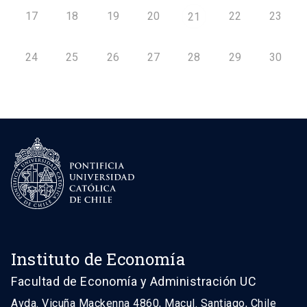
17
18
19
20
22
23
21
24
25
26
27
28
29
30
Instituto de Economía
Facultad de Economía y Administración UC
Avda. Vicuña Mackenna 4860, Macul. Santiago, Chile