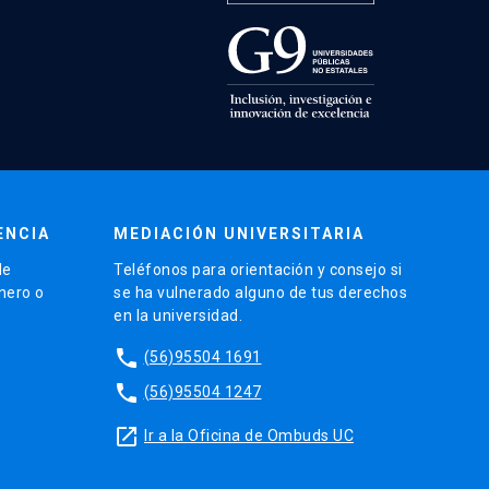
ENCIA
MEDIACIÓN UNIVERSITARIA
de
Teléfonos para orientación y consejo si
énero o
se ha vulnerado alguno de tus derechos
en la universidad.
phone
(56)95504 1691
phone
(56)95504 1247
launch
Ir a la Oficina de Ombuds UC