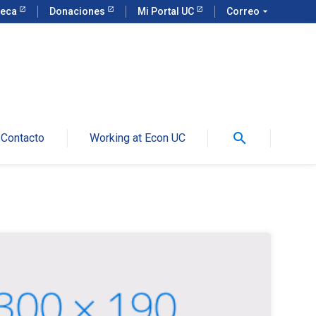
teca
Donaciones
Mi Portal UC
Correo
arrow_drop_down
search
Contacto
Working at Econ UC