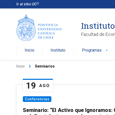
Ir al sitio UC
Institut
Facultad de Eco
Inicio
Instituto
Programas
arrow_drop_down
keyboard_arrow_right
Inicio
Seminarios
19
AGO
Conferencias
Seminario: “El Activo que Ignoramos: