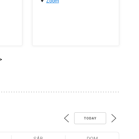
Zoom
>
TODAY
SÁB
DOM