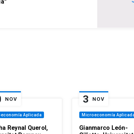
ia”
0
3
NOV
NOV
oeconomía Aplicada
Microeconomía Aplicad
ha Reynal Querol,
Gianmarco León-