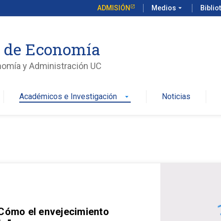
ADMISIÓN
Medios
arrow_drop_down
Biblio
o de Economía
nomía y Administración UC
Académicos e Investigación
Noticias
arrow_drop_down
 Cómo el envejecimiento