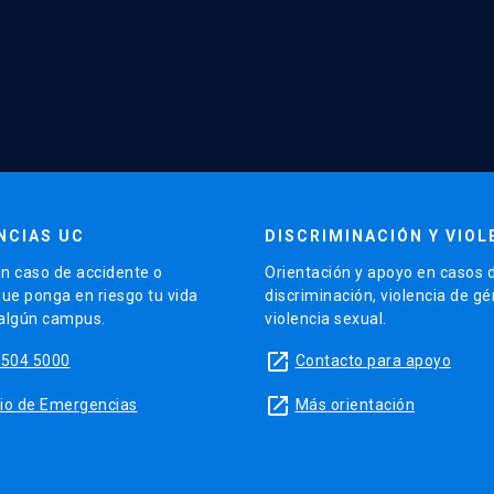
NCIAS UC
DISCRIMINACIÓN Y VIOL
n caso de accidente o
Orientación y apoyo en casos 
que ponga en riesgo tu vida
discriminación, violencia de g
 algún campus.
violencia sexual.
launch
5504 5000
Contacto para apoyo
launch
sitio de Emergencias
Más orientación