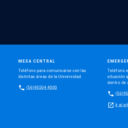
MESA CENTRAL
EMERGE
Teléfono para comunicarse con las
Teléfono e
distintas áreas de la Universidad.
situación 
dentro de
phone
(56)95504 4000
phone
(56)9
launch
Ir al 