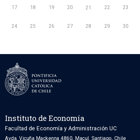
17
18
19
20
22
23
21
24
25
26
27
28
29
30
Instituto de Economía
Facultad de Economía y Administración UC
Avda. Vicuña Mackenna 4860, Macul. Santiago, Chile