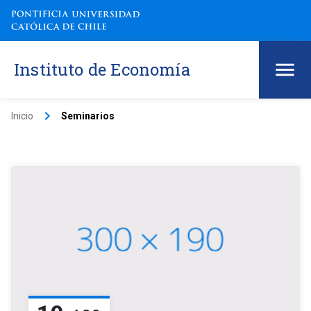
Instituto de Economía
keyboard_arrow_right
Inicio
Seminarios