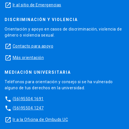
launch
Ir al sitio de Emergencias
DISCRIMINACIÓN Y VIOLENCIA
Orientación y apoyo en casos de discriminación, violencia de
género o violencia sexual.
launch
Contacto para apoyo
launch
Más orientación
MEDIACIÓN UNIVERSITARIA
Teléfonos para orientación y consejo si se ha vulnerado
alguno de tus derechos en la universidad.
phone
(56)95504 1691
phone
(56)95504 1247
launch
Ir a la Oficina de Ombuds UC