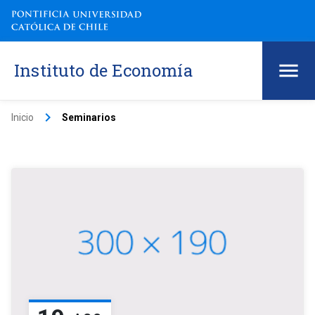
Instituto de Economía
keyboard_arrow_right
Inicio
Seminarios