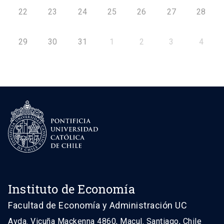
22
23
24
25
26
27
28
29
30
31
1
2
3
4
Instituto de Economía
Facultad de Economía y Administración UC
Avda. Vicuña Mackenna 4860, Macul. Santiago, Chile