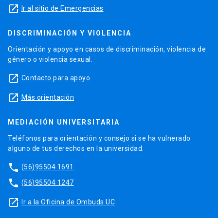
launch
Ir al sitio de Emergencias
DISCRIMINACIÓN Y VIOLENCIA
Orientación y apoyo en casos de discriminación, violencia de
género o violencia sexual.
launch
Contacto para apoyo
launch
Más orientación
MEDIACIÓN UNIVERSITARIA
Teléfonos para orientación y consejo si se ha vulnerado
alguno de tus derechos en la universidad.
phone
(56)95504 1691
phone
(56)95504 1247
launch
Ir a la Oficina de Ombuds UC