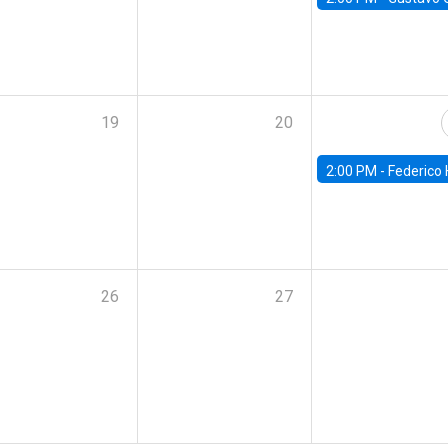
19
20
2:00 PM -
Federico Huneeus - Banco Central de C
26
27