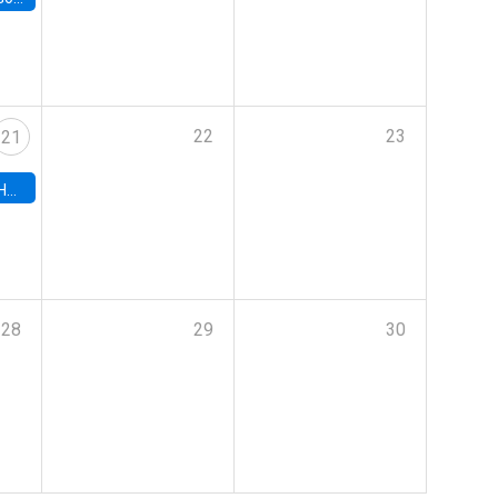
22
23
21
hile
28
29
30