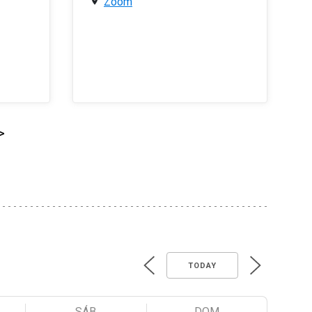
Zoom
>
TODAY
SÁB
DOM