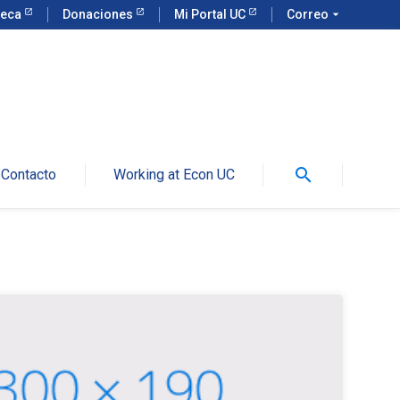
teca
Donaciones
Mi Portal UC
Correo
arrow_drop_down
search
Contacto
Working at Econ UC