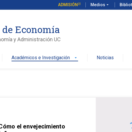
ADMISIÓN
Medios
arrow_drop_down
Biblio
o de Economía
nomía y Administración UC
Académicos e Investigación
Noticias
arrow_drop_down
 Cómo el envejecimiento