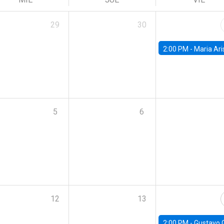
29
30
2:00 PM -
Maria Aristizabal-Ramirez, FED
5
6
12
13
2:00 PM -
Gustavo González - Banco Central d