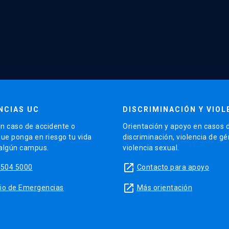
NCIAS UC
DISCRIMINACIÓN Y VIOL
n caso de accidente o
Orientación y apoyo en casos 
que ponga en riesgo tu vida
discriminación, violencia de g
 algún campus.
violencia sexual.
launch
5504 5000
Contacto para apoyo
launch
sitio de Emergencias
Más orientación