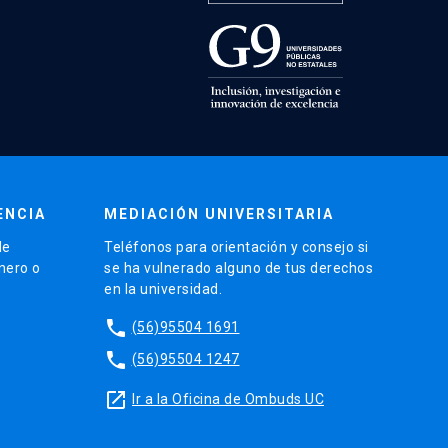
ENCIA
MEDIACIÓN UNIVERSITARIA
de
Teléfonos para orientación y consejo si
énero o
se ha vulnerado alguno de tus derechos
en la universidad.
phone
(56)95504 1691
phone
(56)95504 1247
launch
Ir a la Oficina de Ombuds UC