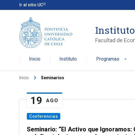
Ir al sitio UC
Institut
Facultad de Eco
Inicio
Instituto
Programas
arrow_drop_down
keyboard_arrow_right
Inicio
Seminarios
19
AGO
Conferencias
Seminario: “El Activo que Ignoramos: