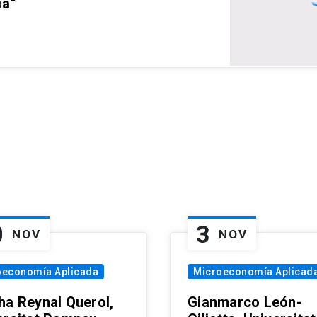
ia”
0
3
NOV
NOV
oeconomía Aplicada
Microeconomía Aplicad
ha Reynal Querol,
Gianmarco León-