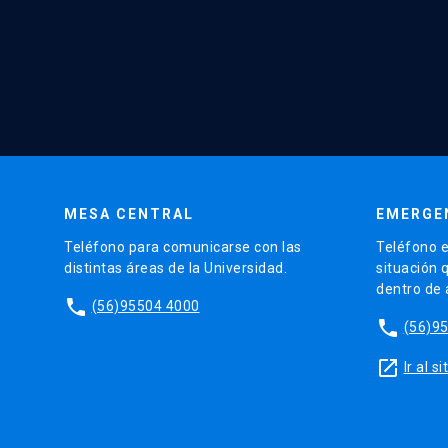
MESA CENTRAL
EMERGE
Teléfono para comunicarse con las
Teléfono e
distintas áreas de la Universidad.
situación 
dentro de
phone
(56)95504 4000
phone
(56)9
launch
Ir al 