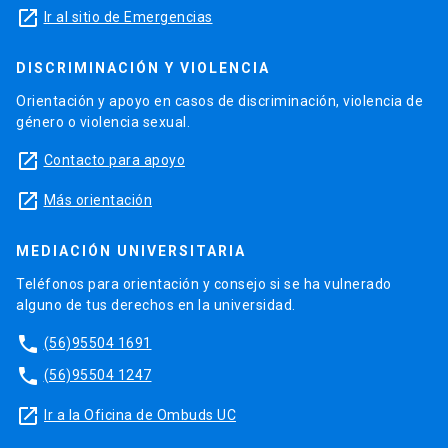
launch
Ir al sitio de Emergencias
DISCRIMINACIÓN Y VIOLENCIA
Orientación y apoyo en casos de discriminación, violencia de
género o violencia sexual.
launch
Contacto para apoyo
launch
Más orientación
MEDIACIÓN UNIVERSITARIA
Teléfonos para orientación y consejo si se ha vulnerado
alguno de tus derechos en la universidad.
phone
(56)95504 1691
phone
(56)95504 1247
launch
Ir a la Oficina de Ombuds UC