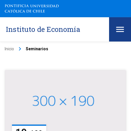
Instituto de Economía
keyboard_arrow_right
Inicio
Seminarios