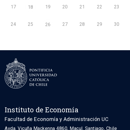
17
19
20
21
22
23
18
24
25
27
28
29
30
26
Instituto de Economía
Facultad de Economía y Administración UC
Avda. Vicuña Mackenna 4860, Macul. Santiago, Chile