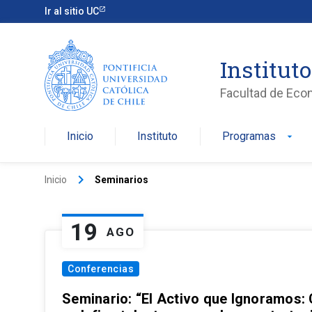
Ir al sitio UC
Institut
Facultad de Eco
Inicio
Instituto
Programas
arrow_drop_down
keyboard_arrow_right
Inicio
Seminarios
19
AGO
Conferencias
Seminario: “El Activo que Ignoramos: