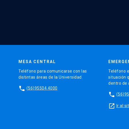
MESA CENTRAL
EMERGE
Teléfono para comunicarse con las
Teléfono e
distintas áreas de la Universidad.
situación 
dentro de
phone
(56)95504 4000
phone
(56)9
launch
Ir al 