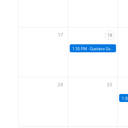
17
18
1:35 PM -
Gustavo González, Banco Central de Chile
24
25
1:3