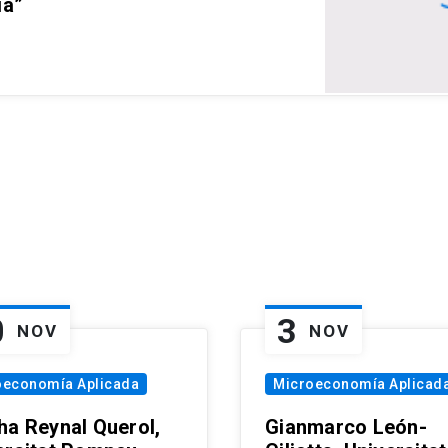
ia”
0
3
NOV
NOV
oeconomía Aplicada
Microeconomía Aplicad
ha Reynal Querol,
Gianmarco León-