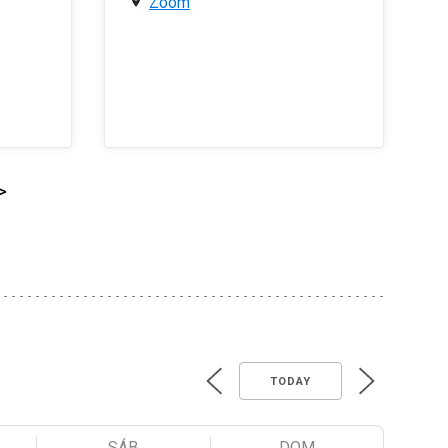
Zoom
>
TODAY
SÁB
DOM