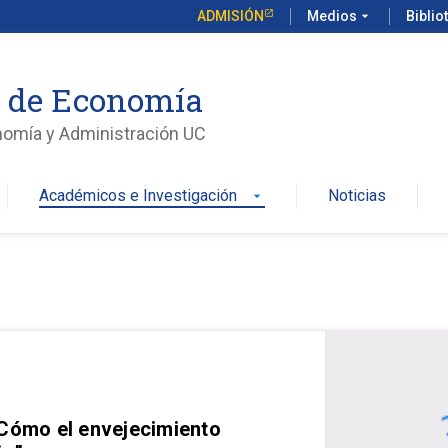
ADMISIÓN
Medios
arrow_drop_down
Biblio
o de Economía
nomía y Administración UC
Académicos e Investigación
Noticias
arrow_drop_down
 Cómo el envejecimiento