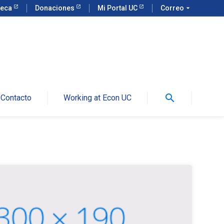
teca
Donaciones
Mi Portal UC
Correo
arrow_drop_down
search
Contacto
Working at Econ UC