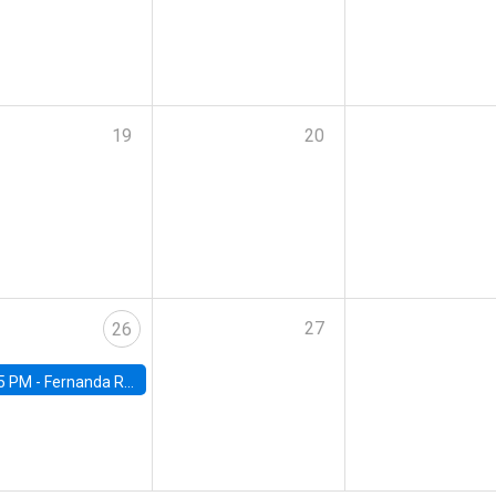
19
20
27
26
5 PM -
Fernanda Rojas Ampuero, University of Wisconsin-Madison