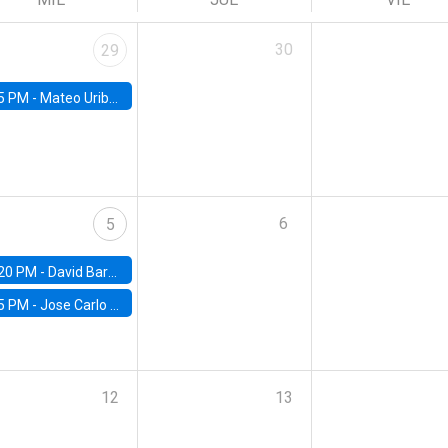
30
29
5 PM -
Mateo Uribe-Castro, Universidad de los Andes (Colombia)
6
5
20 PM -
David Bardey, Universidad de los Andes - CEDE
5 PM -
Jose Carlo Bermudez, UC (ME) & World Bank
12
13