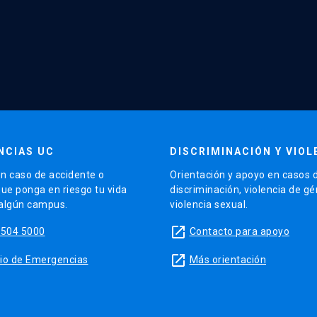
NCIAS UC
DISCRIMINACIÓN Y VIOL
n caso de accidente o
Orientación y apoyo en casos 
que ponga en riesgo tu vida
discriminación, violencia de g
 algún campus.
violencia sexual.
launch
5504 5000
Contacto para apoyo
launch
sitio de Emergencias
Más orientación