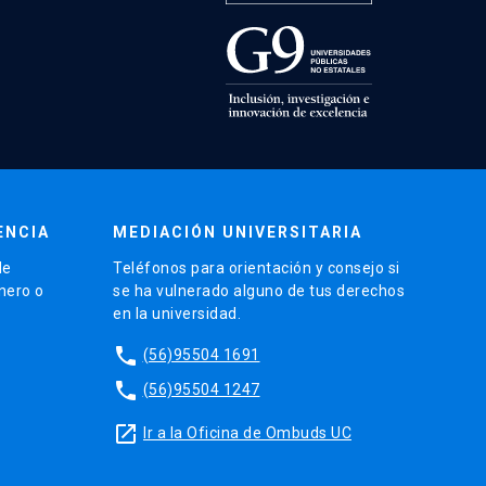
ENCIA
MEDIACIÓN UNIVERSITARIA
de
Teléfonos para orientación y consejo si
énero o
se ha vulnerado alguno de tus derechos
en la universidad.
phone
(56)95504 1691
phone
(56)95504 1247
launch
Ir a la Oficina de Ombuds UC