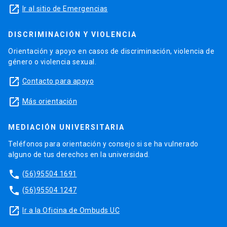
launch
Ir al sitio de Emergencias
DISCRIMINACIÓN Y VIOLENCIA
Orientación y apoyo en casos de discriminación, violencia de
género o violencia sexual.
launch
Contacto para apoyo
launch
Más orientación
MEDIACIÓN UNIVERSITARIA
Teléfonos para orientación y consejo si se ha vulnerado
alguno de tus derechos en la universidad.
phone
(56)95504 1691
phone
(56)95504 1247
launch
Ir a la Oficina de Ombuds UC