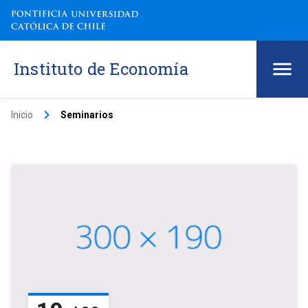
Instituto de Economía
keyboard_arrow_right
Inicio
Seminarios