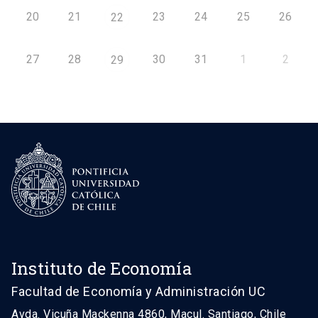
20
21
23
24
25
26
22
27
28
30
31
1
2
29
Instituto de Economía
Facultad de Economía y Administración UC
Avda. Vicuña Mackenna 4860, Macul. Santiago, Chile