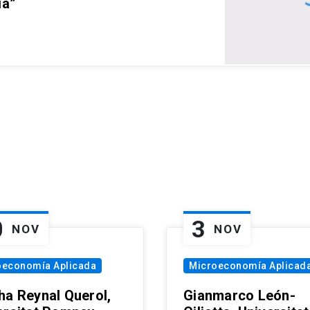
ia”
0
3
NOV
NOV
oeconomía Aplicada
Microeconomía Aplicad
ha Reynal Querol,
Gianmarco León-