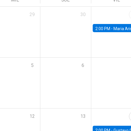
29
30
2:00 PM -
Maria Aristizabal-Ramirez, FED
5
6
12
13
2:00 PM -
Gustavo González - Banco Central d