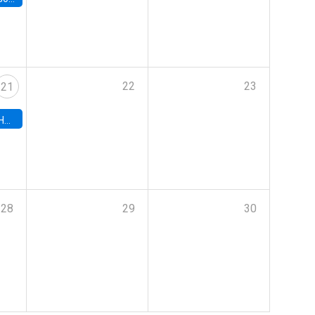
22
23
21
hile
28
29
30