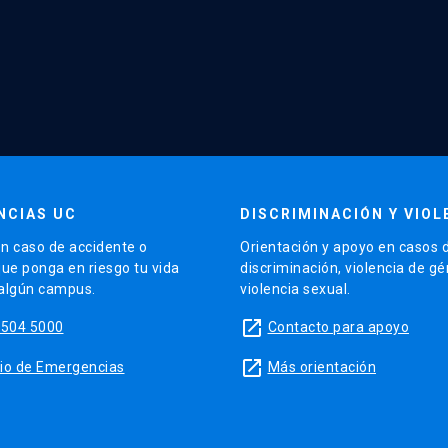
NCIAS UC
DISCRIMINACIÓN Y VIOL
n caso de accidente o
Orientación y apoyo en casos 
que ponga en riesgo tu vida
discriminación, violencia de g
 algún campus.
violencia sexual.
launch
5504 5000
Contacto para apoyo
launch
sitio de Emergencias
Más orientación