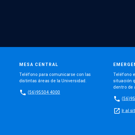
MESA CENTRAL
EMERGE
Teléfono para comunicarse con las
Teléfono e
distintas áreas de la Universidad.
situación 
dentro de
phone
(56)95504 4000
phone
(56)9
launch
Ir al 