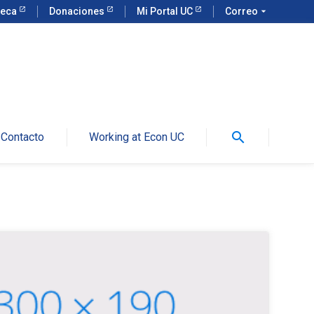
teca
Donaciones
Mi Portal UC
Correo
arrow_drop_down
search
Contacto
Working at Econ UC