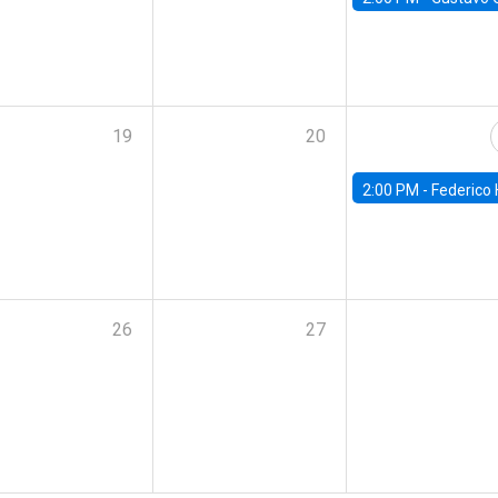
19
20
2:00 PM -
Federico Huneeus - Banco Central de C
26
27