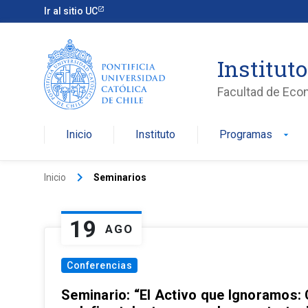
Ir al sitio UC
Institut
Facultad de Eco
Inicio
Instituto
Programas
arrow_drop_down
keyboard_arrow_right
Inicio
Seminarios
19
AGO
Conferencias
Seminario: “El Activo que Ignoramos: