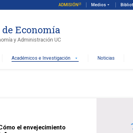
ADMISIÓN
Medios
arrow_drop_down
Biblio
o de Economía
nomía y Administración UC
Académicos e Investigación
Noticias
arrow_drop_down
 Cómo el envejecimiento