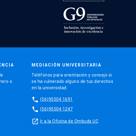
ENCIA
MEDIACIÓN UNIVERSITARIA
de
Teléfonos para orientación y consejo si
énero o
se ha vulnerado alguno de tus derechos
en la universidad.
phone
(56)95504 1691
phone
(56)95504 1247
launch
Ir a la Oficina de Ombuds UC