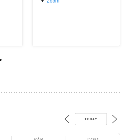
Zoom
>
TODAY
SÁB
DOM