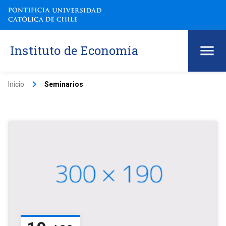
Instituto de Economía
keyboard_arrow_right
Inicio
Seminarios