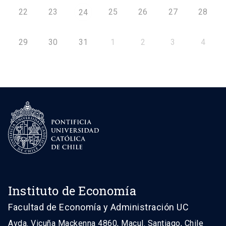
22
23
25
26
27
28
24
29
30
31
1
2
3
4
Instituto de Economía
Facultad de Economía y Administración UC
Avda. Vicuña Mackenna 4860, Macul. Santiago, Chile