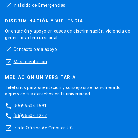
launch
Ir al sitio de Emergencias
DISCRIMINACIÓN Y VIOLENCIA
Orientación y apoyo en casos de discriminación, violencia de
género o violencia sexual.
launch
Contacto para apoyo
launch
Más orientación
MEDIACIÓN UNIVERSITARIA
Teléfonos para orientación y consejo si se ha vulnerado
alguno de tus derechos en la universidad.
phone
(56)95504 1691
phone
(56)95504 1247
launch
Ir a la Oficina de Ombuds UC