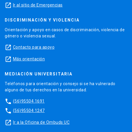
launch
Ir al sitio de Emergencias
DISCRIMINACIÓN Y VIOLENCIA
Orientación y apoyo en casos de discriminación, violencia de
género o violencia sexual.
launch
Contacto para apoyo
launch
Más orientación
MEDIACIÓN UNIVERSITARIA
Teléfonos para orientación y consejo si se ha vulnerado
alguno de tus derechos en la universidad.
phone
(56)95504 1691
phone
(56)95504 1247
launch
Ir a la Oficina de Ombuds UC