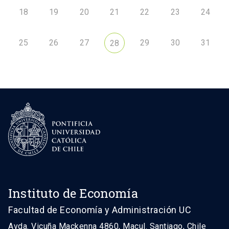
18
19
20
21
22
23
24
25
26
27
29
30
31
28
Instituto de Economía
Facultad de Economía y Administración UC
Avda. Vicuña Mackenna 4860, Macul. Santiago, Chile