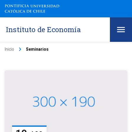
Instituto de Economía
keyboard_arrow_right
Inicio
Seminarios