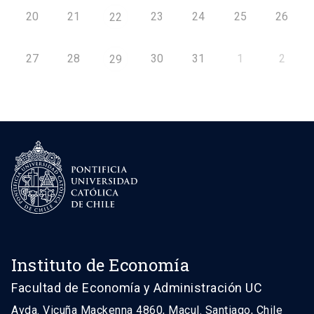
20
21
23
24
25
26
22
27
28
30
31
1
2
29
Instituto de Economía
Facultad de Economía y Administración UC
Avda. Vicuña Mackenna 4860, Macul. Santiago, Chile