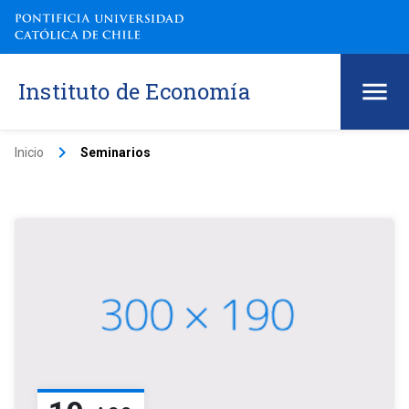
Instituto de Economía
keyboard_arrow_right
Inicio
Seminarios