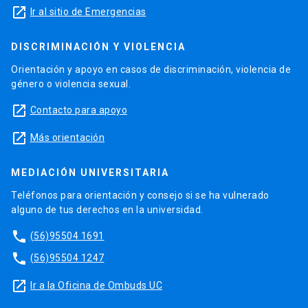
launch
Ir al sitio de Emergencias
DISCRIMINACIÓN Y VIOLENCIA
Orientación y apoyo en casos de discriminación, violencia de
género o violencia sexual.
launch
Contacto para apoyo
launch
Más orientación
MEDIACIÓN UNIVERSITARIA
Teléfonos para orientación y consejo si se ha vulnerado
alguno de tus derechos en la universidad.
phone
(56)95504 1691
phone
(56)95504 1247
launch
Ir a la Oficina de Ombuds UC