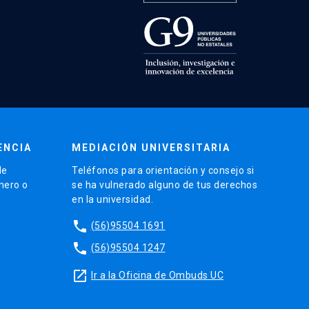
ENCIA
MEDIACIÓN UNIVERSITARIA
de
Teléfonos para orientación y consejo si
énero o
se ha vulnerado alguno de tus derechos
en la universidad.
phone
(56)95504 1691
phone
(56)95504 1247
launch
Ir a la Oficina de Ombuds UC