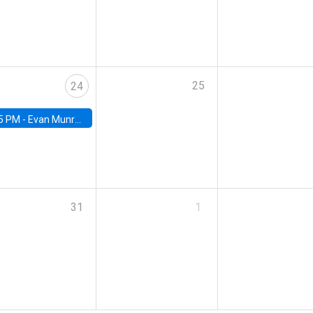
25
24
5 PM -
Evan Munro, Neyman Visiting Assistant Professor in the Department of Statistics at UC Berkeley
31
1