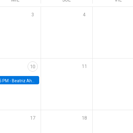
3
4
11
10
5 PM -
Beatriz Ahumada, PhD candidate, Universidad de Pittsburgh
17
18