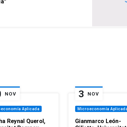
ia”
0
3
NOV
NOV
oeconomía Aplicada
Microeconomía Aplicad
ha Reynal Querol,
Gianmarco León-