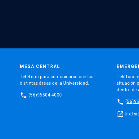
MESA CENTRAL
EMERGE
Teléfono para comunicarse con las
Teléfono e
distintas áreas de la Universidad.
situación 
dentro de
phone
(56)95504 4000
phone
(56)9
launch
Ir al 