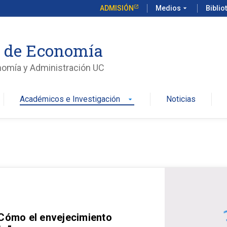
ADMISIÓN
Medios
arrow_drop_down
Biblio
o de Economía
nomía y Administración UC
Académicos e Investigación
Noticias
arrow_drop_down
 Cómo el envejecimiento