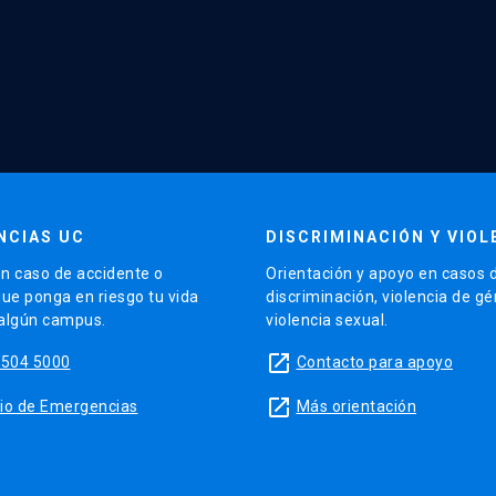
NCIAS UC
DISCRIMINACIÓN Y VIOL
n caso de accidente o
Orientación y apoyo en casos 
que ponga en riesgo tu vida
discriminación, violencia de g
 algún campus.
violencia sexual.
launch
5504 5000
Contacto para apoyo
launch
sitio de Emergencias
Más orientación