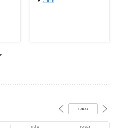
Zoom
>
TODAY
SÁB
DOM