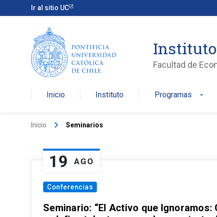
Ir al sitio UC
Institut
Facultad de Eco
Inicio
Instituto
Programas
arrow_drop_down
keyboard_arrow_right
Inicio
Seminarios
19
AGO
Conferencias
Seminario: “El Activo que Ignoramos: