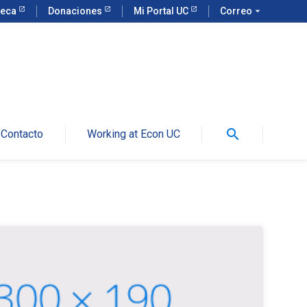
teca
Donaciones
Mi Portal UC
Correo
arrow_drop_down
search
Contacto
Working at Econ UC