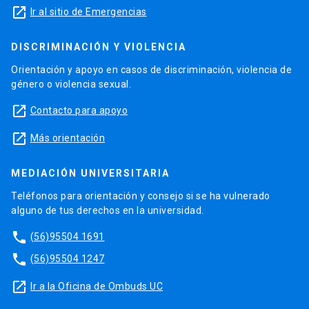
launch
Ir al sitio de Emergencias
DISCRIMINACIÓN Y VIOLENCIA
Orientación y apoyo en casos de discriminación, violencia de
género o violencia sexual.
launch
Contacto para apoyo
launch
Más orientación
MEDIACIÓN UNIVERSITARIA
Teléfonos para orientación y consejo si se ha vulnerado
alguno de tus derechos en la universidad.
phone
(56)95504 1691
phone
(56)95504 1247
launch
Ir a la Oficina de Ombuds UC