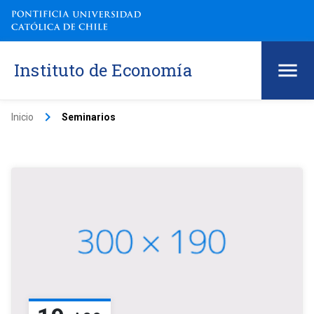
Instituto de Economía
keyboard_arrow_right
Inicio
Seminarios