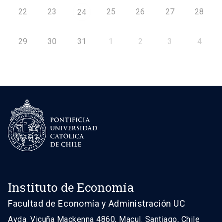
22
23
25
26
27
28
24
29
30
31
1
2
3
4
Instituto de Economía
Facultad de Economía y Administración UC
Avda. Vicuña Mackenna 4860, Macul. Santiago, Chile