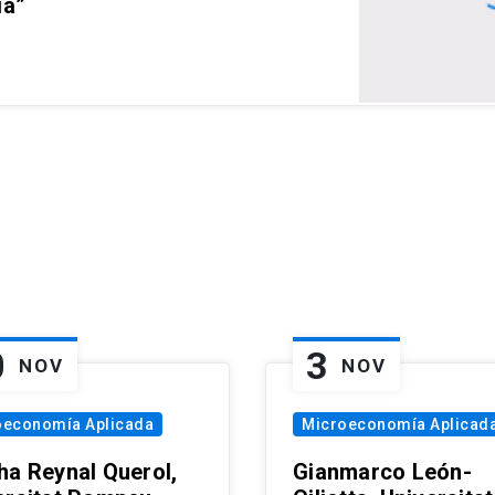
ia”
0
3
NOV
NOV
oeconomía Aplicada
Microeconomía Aplicad
ha Reynal Querol,
Gianmarco León-