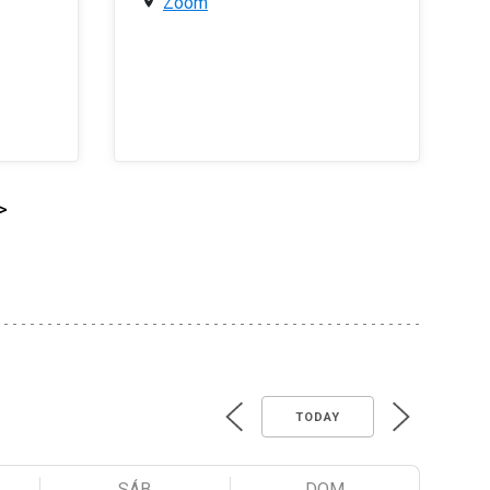
Zoom
>
TODAY
SÁB
DOM