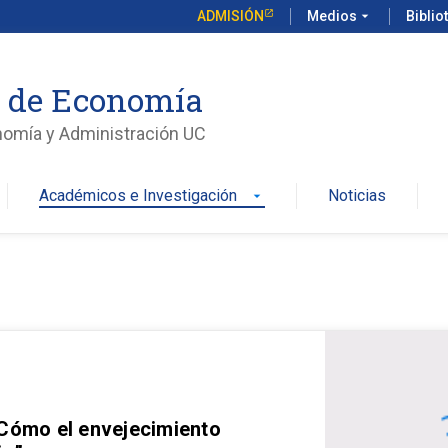
ADMISIÓN
Medios
arrow_drop_down
Biblio
o de Economía
nomía y Administración UC
Académicos e Investigación
Noticias
arrow_drop_down
 Cómo el envejecimiento