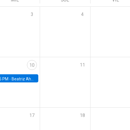
3
4
11
10
5 PM -
Beatriz Ahumada, PhD candidate, Universidad de Pittsburgh
17
18