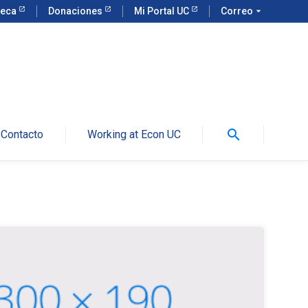
teca
Donaciones
Mi Portal UC
Correo
arrow_drop_down
search
Contacto
Working at Econ UC