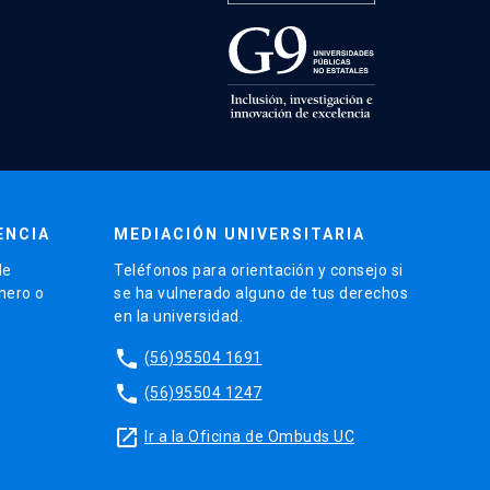
ENCIA
MEDIACIÓN UNIVERSITARIA
de
Teléfonos para orientación y consejo si
énero o
se ha vulnerado alguno de tus derechos
en la universidad.
phone
(56)95504 1691
phone
(56)95504 1247
launch
Ir a la Oficina de Ombuds UC