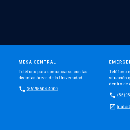
MESA CENTRAL
EMERGE
Teléfono para comunicarse con las
Teléfono e
distintas áreas de la Universidad.
situación 
dentro de
phone
(56)95504 4000
phone
(56)9
launch
Ir al 