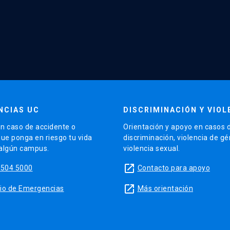
NCIAS UC
DISCRIMINACIÓN Y VIOL
n caso de accidente o
Orientación y apoyo en casos 
que ponga en riesgo tu vida
discriminación, violencia de g
 algún campus.
violencia sexual.
launch
5504 5000
Contacto para apoyo
launch
sitio de Emergencias
Más orientación