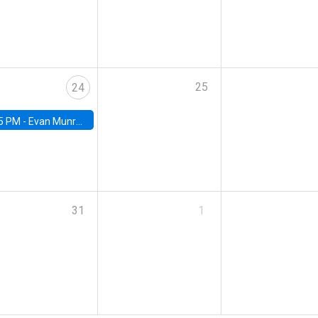
25
24
5 PM -
Evan Munro, Neyman Visiting Assistant Professor in the Department of Statistics at UC Berkeley
31
1