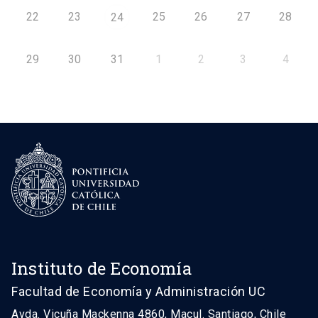
22
23
25
26
27
28
24
29
30
31
1
2
3
4
Instituto de Economía
Facultad de Economía y Administración UC
Avda. Vicuña Mackenna 4860, Macul. Santiago, Chile