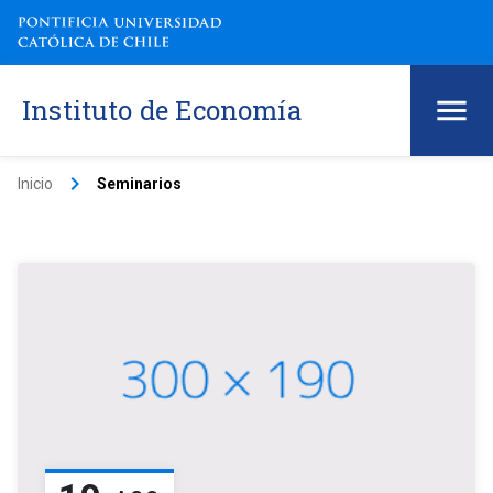
Instituto de Economía
keyboard_arrow_right
Inicio
Seminarios