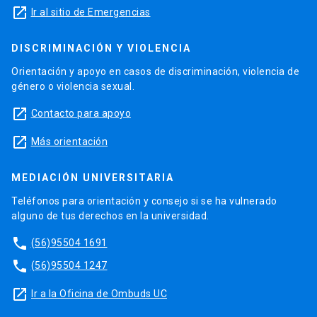
launch
Ir al sitio de Emergencias
DISCRIMINACIÓN Y VIOLENCIA
Orientación y apoyo en casos de discriminación, violencia de
género o violencia sexual.
launch
Contacto para apoyo
launch
Más orientación
MEDIACIÓN UNIVERSITARIA
Teléfonos para orientación y consejo si se ha vulnerado
alguno de tus derechos en la universidad.
phone
(56)95504 1691
phone
(56)95504 1247
launch
Ir a la Oficina de Ombuds UC