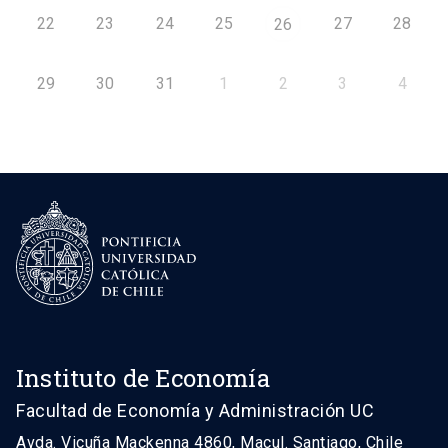
22
23
24
25
27
28
26
29
30
31
1
2
3
4
Instituto de Economía
Facultad de Economía y Administración UC
Avda. Vicuña Mackenna 4860, Macul. Santiago, Chile