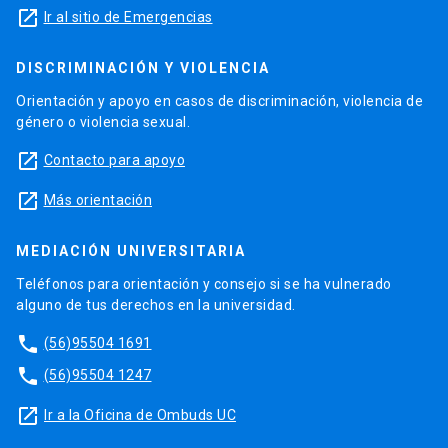
launch
Ir al sitio de Emergencias
DISCRIMINACIÓN Y VIOLENCIA
Orientación y apoyo en casos de discriminación, violencia de
género o violencia sexual.
launch
Contacto para apoyo
launch
Más orientación
MEDIACIÓN UNIVERSITARIA
Teléfonos para orientación y consejo si se ha vulnerado
alguno de tus derechos en la universidad.
phone
(56)95504 1691
phone
(56)95504 1247
launch
Ir a la Oficina de Ombuds UC