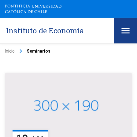
Instituto de Economía
keyboard_arrow_right
Inicio
Seminarios