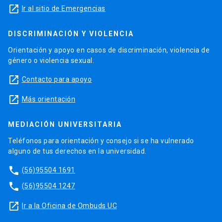
launch
Ir al sitio de Emergencias
DISCRIMINACIÓN Y VIOLENCIA
Orientación y apoyo en casos de discriminación, violencia de
género o violencia sexual.
launch
Contacto para apoyo
launch
Más orientación
MEDIACIÓN UNIVERSITARIA
Teléfonos para orientación y consejo si se ha vulnerado
alguno de tus derechos en la universidad.
phone
(56)95504 1691
phone
(56)95504 1247
launch
Ir a la Oficina de Ombuds UC