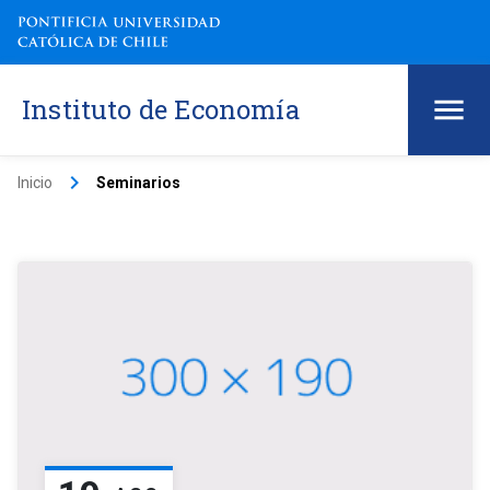
Instituto de Economía
keyboard_arrow_right
Inicio
Seminarios