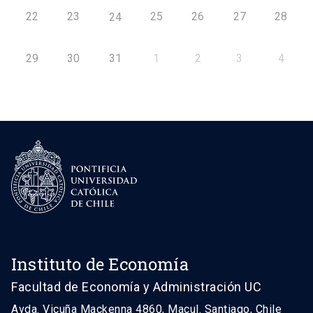
22
23
25
26
27
28
24
29
30
31
1
2
3
4
Instituto de Economía
Facultad de Economía y Administración UC
Avda. Vicuña Mackenna 4860, Macul. Santiago, Chile