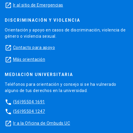
launch
Ir al sitio de Emergencias
DISCRIMINACIÓN Y VIOLENCIA
Orientación y apoyo en casos de discriminación, violencia de
género o violencia sexual.
launch
Contacto para apoyo
launch
Más orientación
MEDIACIÓN UNIVERSITARIA
Teléfonos para orientación y consejo si se ha vulnerado
alguno de tus derechos en la universidad.
phone
(56)95504 1691
phone
(56)95504 1247
launch
Ir a la Oficina de Ombuds UC