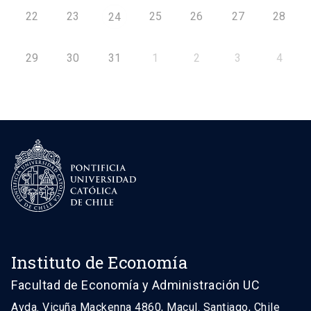
22
23
25
26
27
28
24
29
30
31
1
2
3
4
Instituto de Economía
Facultad de Economía y Administración UC
Avda. Vicuña Mackenna 4860, Macul. Santiago, Chile