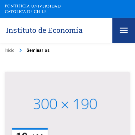
Instituto de Economía
keyboard_arrow_right
Inicio
Seminarios