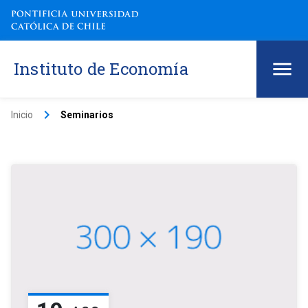
Instituto de Economía
keyboard_arrow_right
Inicio
Seminarios