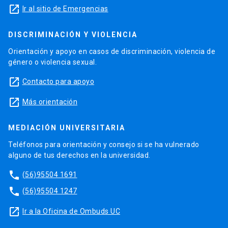
launch
Ir al sitio de Emergencias
DISCRIMINACIÓN Y VIOLENCIA
Orientación y apoyo en casos de discriminación, violencia de
género o violencia sexual.
launch
Contacto para apoyo
launch
Más orientación
MEDIACIÓN UNIVERSITARIA
Teléfonos para orientación y consejo si se ha vulnerado
alguno de tus derechos en la universidad.
phone
(56)95504 1691
phone
(56)95504 1247
launch
Ir a la Oficina de Ombuds UC