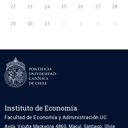
22
23
25
26
27
28
24
29
30
31
1
2
3
4
Instituto de Economía
Facultad de Economía y Administración UC
Avda. Vicuña Mackenna 4860, Macul. Santiago, Chile