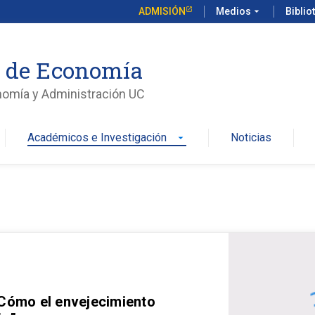
ADMISIÓN
Medios
arrow_drop_down
Biblio
o de Economía
nomía y Administración UC
Académicos e Investigación
Noticias
arrow_drop_down
 Cómo el envejecimiento