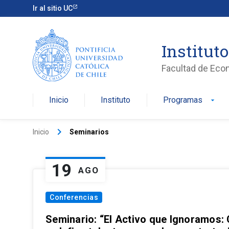
Ir al sitio UC
Institut
Facultad de Eco
Inicio
Instituto
Programas
arrow_drop_down
keyboard_arrow_right
Inicio
Seminarios
19
AGO
Conferencias
Seminario: “El Activo que Ignoramos: