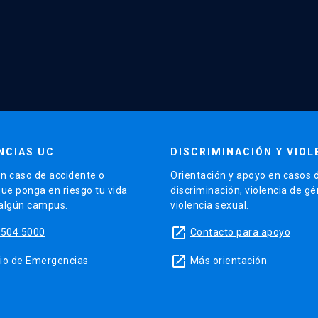
NCIAS UC
DISCRIMINACIÓN Y VIOL
n caso de accidente o
Orientación y apoyo en casos 
que ponga en riesgo tu vida
discriminación, violencia de g
 algún campus.
violencia sexual.
launch
5504 5000
Contacto para apoyo
launch
sitio de Emergencias
Más orientación