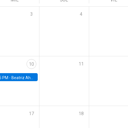
3
4
11
10
5 PM -
Beatriz Ahumada, PhD candidate, Universidad de Pittsburgh
17
18