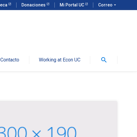
teca
Donaciones
Mi Portal UC
Correo
arrow_drop_down
search
Contacto
Working at Econ UC