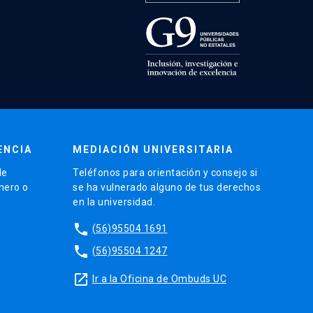
ENCIA
MEDIACIÓN UNIVERSITARIA
de
Teléfonos para orientación y consejo si
énero o
se ha vulnerado alguno de tus derechos
en la universidad.
phone
(56)95504 1691
phone
(56)95504 1247
launch
Ir a la Oficina de Ombuds UC