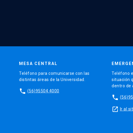
MESA CENTRAL
EMERGE
Teléfono para comunicarse con las
Teléfono e
distintas áreas de la Universidad.
situación 
dentro de
phone
(56)95504 4000
phone
(56)9
launch
Ir al 