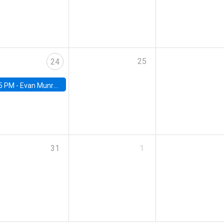
25
24
5 PM -
Evan Munro, Neyman Visiting Assistant Professor in the Department of Statistics at UC Berkeley
31
1