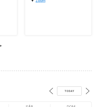
Zoom
>
TODAY
SÁB
DOM