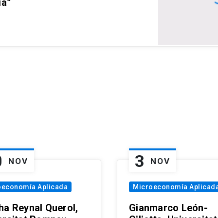
ia”
0
3
NOV
NOV
oeconomía Aplicada
Microeconomía Aplicad
ha Reynal Querol,
Gianmarco León-